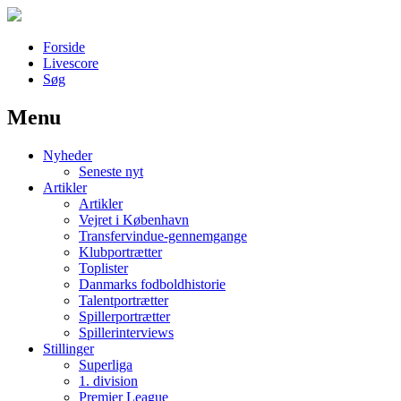
Forside
Livescore
Søg
Menu
Наши партнеры
Nyheder
лучшие займы
Seneste nyt
Artikler
Artikler
Vejret i København
Transfervindue-gennemgange
Klubportrætter
Toplister
Danmarks fodboldhistorie
Talentportrætter
Spillerportrætter
Spillerinterviews
Stillinger
Superliga
1. division
Premier League