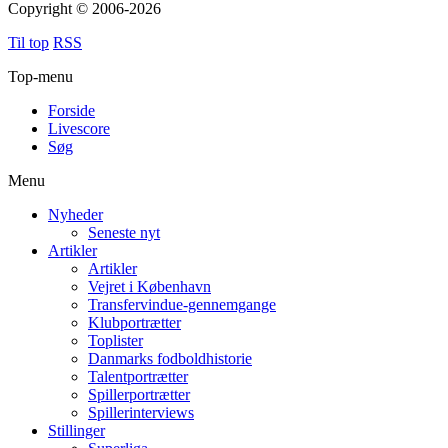
Copyright © 2006-2026
Til top
RSS
Top-menu
Forside
Livescore
Søg
Menu
Nyheder
Seneste nyt
Artikler
Artikler
Vejret i København
Transfervindue-gennemgange
Klubportrætter
Toplister
Danmarks fodboldhistorie
Talentportrætter
Spillerportrætter
Spillerinterviews
Stillinger