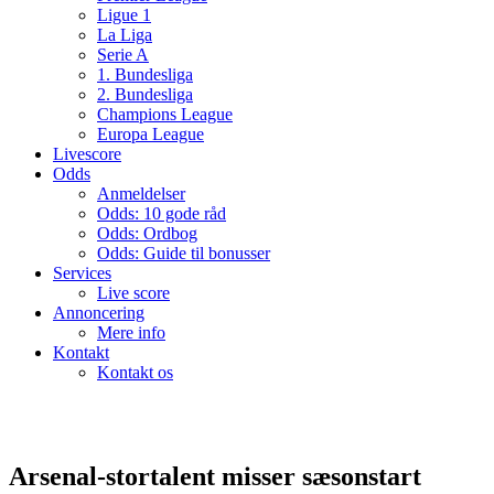
Ligue 1
La Liga
Serie A
1. Bundesliga
2. Bundesliga
Champions League
Europa League
Livescore
Odds
Anmeldelser
Odds: 10 gode råd
Odds: Ordbog
Odds: Guide til bonusser
Services
Live score
Annoncering
Mere info
Kontakt
Kontakt os
Arsenal-stortalent misser sæsonstart