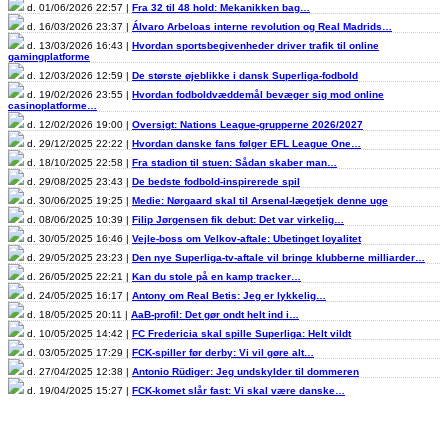
d. 01/06/2026 22:57 |
Fra 32 til 48 hold: Mekanikken bag…
d. 16/03/2026 23:37 |
Álvaro Arbeloas interne revolution og Real Madrids…
d. 13/03/2026 16:43 |
Hvordan sportsbegivenheder driver trafik til online
gamingplatforme
d. 12/03/2026 12:59 |
De største øjeblikke i dansk Superliga-fodbold
d. 19/02/2026 23:55 |
Hvordan fodboldvæddemål bevæger sig mod online
casinoplatforme…
d. 12/02/2026 19:00 |
Oversigt: Nations League-grupperne 2026/2027
d. 29/12/2025 22:22 |
Hvordan danske fans følger EFL League One…
d. 18/10/2025 22:58 |
Fra stadion til stuen: Sådan skaber man…
d. 29/08/2025 23:43 |
De bedste fodbold-inspirerede spil
d. 30/06/2025 19:25 |
Medie: Nørgaard skal til Arsenal-lægetjek denne uge
d. 08/06/2025 10:39 |
Filip Jørgensen fik debut: Det var virkelig…
d. 30/05/2025 16:46 |
Vejle-boss om Velkov-aftale: Ubetinget loyalitet
d. 29/05/2025 23:23 |
Den nye Superliga-tv-aftale vil bringe klubberne milliarder…
d. 26/05/2025 22:21 |
Kan du stole på en kamp tracker…
d. 24/05/2025 16:17 |
Antony om Real Betis: Jeg er lykkelig…
d. 18/05/2025 20:11 |
AaB-profil: Det gør ondt helt ind i…
d. 10/05/2025 14:42 |
FC Fredericia skal spille Superliga: Helt vildt
d. 03/05/2025 17:29 |
FCK-spiller før derby: Vi vil gøre alt…
d. 27/04/2025 12:38 |
Antonio Rüdiger: Jeg undskylder til dommeren
d. 19/04/2025 15:27 |
FCK-komet slår fast: Vi skal være danske…