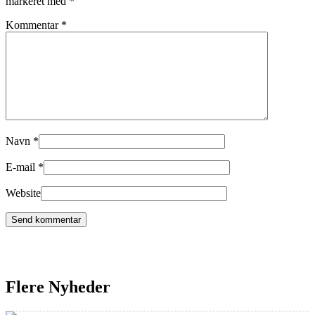
markeret med
*
Kommentar
*
Navn
*
E-mail
*
Website
Flere Nyheder