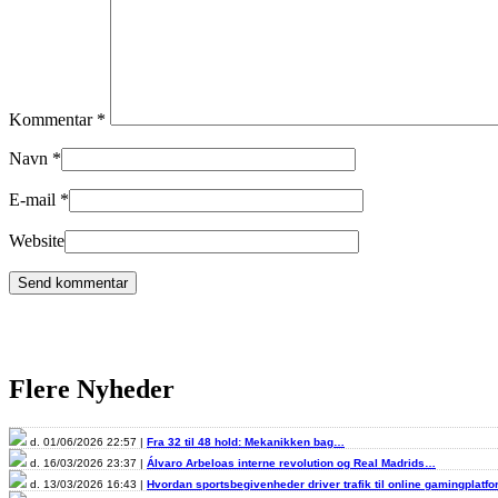
Kommentar
*
Navn
*
E-mail
*
Website
Flere Nyheder
d. 01/06/2026 22:57 |
Fra 32 til 48 hold: Mekanikken bag…
d. 16/03/2026 23:37 |
Álvaro Arbeloas interne revolution og Real Madrids…
d. 13/03/2026 16:43 |
Hvordan sportsbegivenheder driver trafik til online gamingplatf