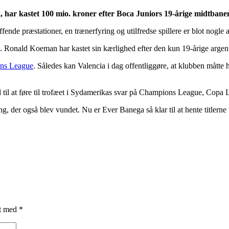
 har kastet 100 mio. kroner efter Boca Juniors 19-årige midtban
ende præstationer, en trænerfyring og utilfredse spillere er blot nogle
ue. Ronald Koeman har kastet sin kærlighed efter den kun 19-årige argen
ns League
. Således kan Valencia i dag offentliggøre, at klubben måtte 
d til at føre til trofæet i Sydamerikas svar på Champions League, Copa 
 der også blev vundet. Nu er Ever Banega så klar til at hente titlerne t
et med
*