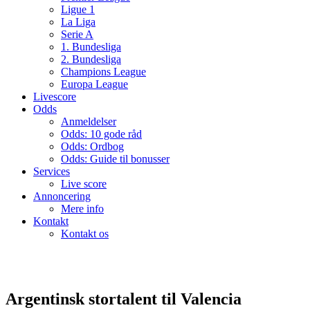
Ligue 1
La Liga
Serie A
1. Bundesliga
2. Bundesliga
Champions League
Europa League
Livescore
Odds
Anmeldelser
Odds: 10 gode råd
Odds: Ordbog
Odds: Guide til bonusser
Services
Live score
Annoncering
Mere info
Kontakt
Kontakt os
Argentinsk stortalent til Valencia