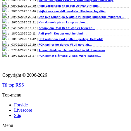
d. 30/06/2025 19:25 |
Medie: Nørgaard skal til Arsenal-lægetjek denne uge
d. 08/06/2025 10:39 |
Filip Jørgensen fik debut: Det var virkelig…
d. 30/05/2025 16:46 |
Vejle-boss om Velkov-aftale: Ubetinget loyalitet
d. 29/05/2025 23:23 |
Den nye Superliga-tv-aftale vil bringe klubberne milliarder…
d. 26/05/2025 22:21 |
Kan du stole på en kamp tracker…
d. 24/05/2025 16:17 |
Antony om Real Betis: Jeg er lykkelig…
d. 18/05/2025 20:11 |
AaB-profil: Det gør ondt helt ind i…
d. 10/05/2025 14:42 |
FC Fredericia skal spille Superliga: Helt vildt
d. 03/05/2025 17:29 |
FCK-spiller før derby: Vi vil gøre alt…
d. 27/04/2025 12:38 |
Antonio Rüdiger: Jeg undskylder til dommeren
d. 19/04/2025 15:27 |
FCK-komet slår fast: Vi skal være danske…
Copyright © 2006-2026
Til top
RSS
Top-menu
Forside
Livescore
Søg
Menu