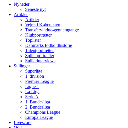
Nyheder
Seneste nyt
Artikler
Artikler
Vejret i København
Transfervindue-gennemgange
Klubportrætter
Toplister
Danmarks fodboldhistorie
Talentportrætter
Spillerportrætter
Spillerinterviews
Stillinger
Superliga
1. division
Premier League
Ligue 1
La Liga
Serie A
1. Bundesliga
2. Bundesliga
Champions League
Europa League
Livescore
Odds