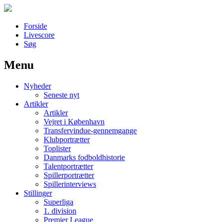
Forside
Livescore
Søg
Menu
Наши партнеры
Nyheder
лучшие займы
Seneste nyt
Artikler
Artikler
Vejret i København
Transfervindue-gennemgange
Klubportrætter
Toplister
Danmarks fodboldhistorie
Talentportrætter
Spillerportrætter
Spillerinterviews
Stillinger
Superliga
1. division
Premier League