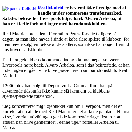
Real Madrid
er bestemt ikke færdige med at
handle under sommerens transfermarked.
Således bekræfter Liverpools højre back Alvaro Arbeloa, at
han er i tætte forhandlinger med barndomsklubben.
Real Madrids præsident, Florentino Perez, fortalte tidligere på
dagen, at man ikke havde i sinde at købe flere spilere til klubben, før
man havde solgt en række af de spillere, som ikke har nogen fremtid
hos hovedstadsklubben.
Et af kongeklubbens kommende indkøb kunne meget vel være
Liverpools højre back, Alvaro Arbeloa, som i dag bekræftede, at han
inden ugen er gået, ville blive præsenteret i sin barndomsklub, Real
Madrid.
I 2006 blev han solgt til Deportivo La Coruna, fordi han på
daværende tidspunkt ikke kunne slå igennem på klubbens
stjernespækkede førstehold.
”Jeg koncentrerer mig i øjeblikket kun om Liverpool, men det er
korrekt, at en aftale med Real Madrid er tæt at falde på plads. Nu må
vi se, hvordan udviklingen går i de kommende dage. Jeg tror, at
aftalen kan blive gennemført i denne uge,” fortæller Arbeloa til
Marca.