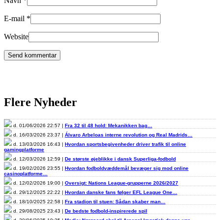
Navn
*
E-mail
*
Website
Flere Nyheder
d. 01/06/2026 22:57 |
Fra 32 til 48 hold: Mekanikken bag…
d. 16/03/2026 23:37 |
Álvaro Arbeloas interne revolution og Real Madrids…
d. 13/03/2026 16:43 |
Hvordan sportsbegivenheder driver trafik til online
gamingplatforme
d. 12/03/2026 12:59 |
De største øjeblikke i dansk Superliga-fodbold
d. 19/02/2026 23:55 |
Hvordan fodboldvæddemål bevæger sig mod online
casinoplatforme…
d. 12/02/2026 19:00 |
Oversigt: Nations League-grupperne 2026/2027
d. 29/12/2025 22:22 |
Hvordan danske fans følger EFL League One…
d. 18/10/2025 22:58 |
Fra stadion til stuen: Sådan skaber man…
d. 29/08/2025 23:43 |
De bedste fodbold-inspirerede spil