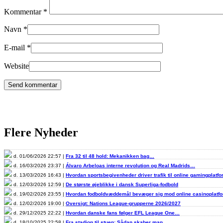
Kommentar
*
Navn
*
E-mail
*
Website
Flere Nyheder
d. 01/06/2026 22:57 |
Fra 32 til 48 hold: Mekanikken bag…
d. 16/03/2026 23:37 |
Álvaro Arbeloas interne revolution og Real Madrids…
d. 13/03/2026 16:43 |
Hvordan sportsbegivenheder driver trafik til online gamingplatf
d. 12/03/2026 12:59 |
De største øjeblikke i dansk Superliga-fodbold
d. 19/02/2026 23:55 |
Hvordan fodboldvæddemål bevæger sig mod online casinoplat
d. 12/02/2026 19:00 |
Oversigt: Nations League-grupperne 2026/2027
d. 29/12/2025 22:22 |
Hvordan danske fans følger EFL League One…
d. 18/10/2025 22:58 |
Fra stadion til stuen: Sådan skaber man…