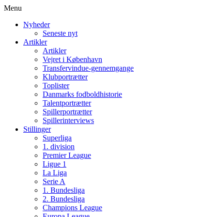
Menu
Nyheder
Seneste nyt
Artikler
Artikler
Vejret i København
Transfervindue-gennemgange
Klubportrætter
Toplister
Danmarks fodboldhistorie
Talentportrætter
Spillerportrætter
Spillerinterviews
Stillinger
Superliga
1. division
Premier League
Ligue 1
La Liga
Serie A
1. Bundesliga
2. Bundesliga
Champions League
Europa League