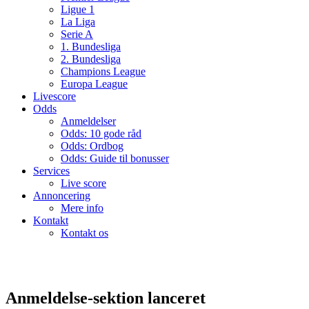
Ligue 1
La Liga
Serie A
1. Bundesliga
2. Bundesliga
Champions League
Europa League
Livescore
Odds
Anmeldelser
Odds: 10 gode råd
Odds: Ordbog
Odds: Guide til bonusser
Services
Live score
Annoncering
Mere info
Kontakt
Kontakt os
Anmeldelse-sektion lanceret