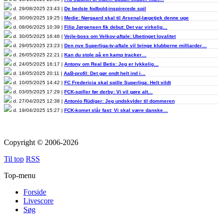
d. 29/08/2025 23:43 |
De bedste fodbold-inspirerede spil
d. 30/06/2025 19:25 |
Medie: Nørgaard skal til Arsenal-lægetjek denne uge
d. 08/06/2025 10:39 |
Filip Jørgensen fik debut: Det var virkelig…
d. 30/05/2025 16:46 |
Vejle-boss om Velkov-aftale: Ubetinget loyalitet
d. 29/05/2025 23:23 |
Den nye Superliga-tv-aftale vil bringe klubberne milliarder…
d. 26/05/2025 22:21 |
Kan du stole på en kamp tracker…
d. 24/05/2025 16:17 |
Antony om Real Betis: Jeg er lykkelig…
d. 18/05/2025 20:11 |
AaB-profil: Det gør ondt helt ind i…
d. 10/05/2025 14:42 |
FC Fredericia skal spille Superliga: Helt vildt
d. 03/05/2025 17:29 |
FCK-spiller før derby: Vi vil gøre alt…
d. 27/04/2025 12:38 |
Antonio Rüdiger: Jeg undskylder til dommeren
d. 19/04/2025 15:27 |
FCK-komet slår fast: Vi skal være danske…
Copyright © 2006-2026
Til top
RSS
Top-menu
Forside
Livescore
Søg