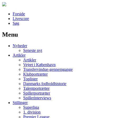
Forside
Livescore
Søg
Menu
Наши партнеры
Nyheder
лучшие займы
Seneste nyt
Artikler
Artikler
Vejret i København
Transfervindue-gennemgange
Klubportrætter
Toplister
Danmarks fodboldhistorie
Talentportrætter
Spillerportrætter
Spillerinterviews
Stillinger
Superliga
1. division
Premier League