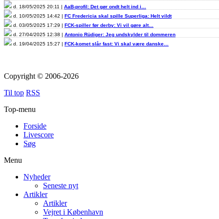
d. 18/05/2025 20:11 |
AaB-profil: Det gør ondt helt ind i…
d. 10/05/2025 14:42 |
FC Fredericia skal spille Superliga: Helt vildt
d. 03/05/2025 17:29 |
FCK-spiller før derby: Vi vil gøre alt…
d. 27/04/2025 12:38 |
Antonio Rüdiger: Jeg undskylder til dommeren
d. 19/04/2025 15:27 |
FCK-komet slår fast: Vi skal være danske…
Copyright © 2006-2026
Til top
RSS
Top-menu
Forside
Livescore
Søg
Menu
Nyheder
Seneste nyt
Artikler
Artikler
Vejret i København