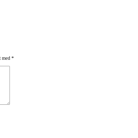
et med
*