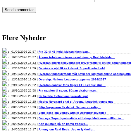
Flere Nyheder
d. 01/06/2026 22:57 |
Fra 32 til 48 hold: Mekanikken bag…
d. 16/03/2026 23:37 |
Álvaro Arbeloas interne revolution og Real Madrids…
d. 13/03/2026 16:43 |
Hvordan sportsbegivenheder driver trafik til online gamingplatf
d. 12/03/2026 12:59 |
De største øjeblikke i dansk Superliga-fodbold
d. 19/02/2026 23:55 |
Hvordan fodboldvæddemål bevæger sig mod online casinoplat
d. 12/02/2026 19:00 |
Oversigt: Nations League-grupperne 2026/2027
d. 29/12/2025 22:22 |
Hvordan danske fans følger EFL League One…
d. 18/10/2025 22:58 |
Fra stadion til stuen: Sådan skaber man…
d. 29/08/2025 23:43 |
De bedste fodbold-inspirerede spil
d. 30/06/2025 19:25 |
Medie: Nørgaard skal til Arsenal-lægetjek denne uge
d. 08/06/2025 10:39 |
Filip Jørgensen fik debut: Det var virkelig…
d. 30/05/2025 16:46 |
Vejle-boss om Velkov-aftale: Ubetinget loyalitet
d. 29/05/2025 23:23 |
Den nye Superliga-tv-aftale vil bringe klubberne milliarder…
d. 26/05/2025 22:21 |
Kan du stole på en kamp tracker…
d. 24/05/2025 16:17 |
Antony om Real Betis: Jeg er lykkelig…