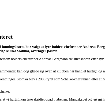
teret
ningslisten, har valgt at fyre holdets cheftræner Andreas Bergmann
rige Mirko Slomka, overtager posten.
tersom holdets cheftræner Andreas Bergmann fik silkesnoren efter syv k
erater, kan dog glæde sig over, at klubben har handlet hurtigt, og alle
entninger. Slomka blev i 2008 fyret som Schalke-cheftræner, efter at 
chalke.
 at vi hurtigt kan tage skridtet opad i tabellen. Mandskabet og jeg må 