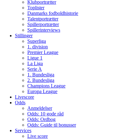
Klubportrætter
Toplister
Danmarks fodboldhistorie
Talentportrætter
Spillerportrætter
Spillerinterviews
Stillinger
Superliga
1. division
Premier League
Ligue 1
La Liga
Serie A
1. Bundesliga
2. Bundesliga
Champions League
Europa League
Livescore
Odds
Anmeldelser
Odds: 10 gode råd
Odds: Ordbog
Odds: Guide til bonusser
Services
Live score