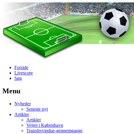
Forside
Livescore
Søg
Menu
Наши партнеры
Nyheder
лучшие займы
Seneste nyt
Artikler
Artikler
Vejret i København
Transfervindue-gennemgange