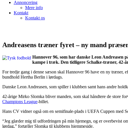
Annoncering
Mere info
Kontakt
Kontakt os
Andreasens træner fyret – ny mand præsen
Hannover 96, som har danske Leon Andreasen på løn
kampe i træk. Den tidligere Schalke-træner, 42-å
For tredje gang i denne sæson skal Hannover 96 have en ny træner, ef
bundhold Hertha Berlin i lørdags.
Danske Leon Andreasen, som spiller i klubben samt hans andre holdkamm
42-årige Mirko Slomka bliver manden, som skal håndtere de store forv
Champions League
-billet.
Hans CV vidner også om en semifinale-plads i UEFA Cuppen med S
“Jeg glæder mig til udfordringen på min hjemegn, og er overbevist om,
lørdag,” fortæller Slomka til klubbens hjemmeside.