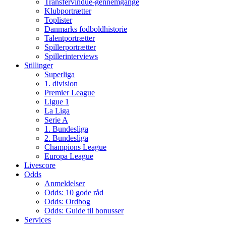
Transfervindue-gennemgange
Klubportrætter
Toplister
Danmarks fodboldhistorie
Talentportrætter
Spillerportrætter
Spillerinterviews
Stillinger
Superliga
1. division
Premier League
Ligue 1
La Liga
Serie A
1. Bundesliga
2. Bundesliga
Champions League
Europa League
Livescore
Odds
Anmeldelser
Odds: 10 gode råd
Odds: Ordbog
Odds: Guide til bonusser
Services