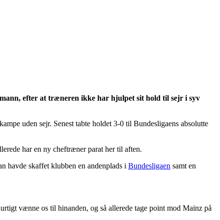
, efter at træneren ikke har hjulpet sit hold til sejr i syv
ampe uden sejr. Senest tabte holdet 3-0 til Bundesligaens absolutte
rede har en ny cheftræner parat her til aften.
han havde skaffet klubben en andenplads i
Bundesligaen
samt en
hurtigt vænne os til hinanden, og så allerede tage point mod Mainz på