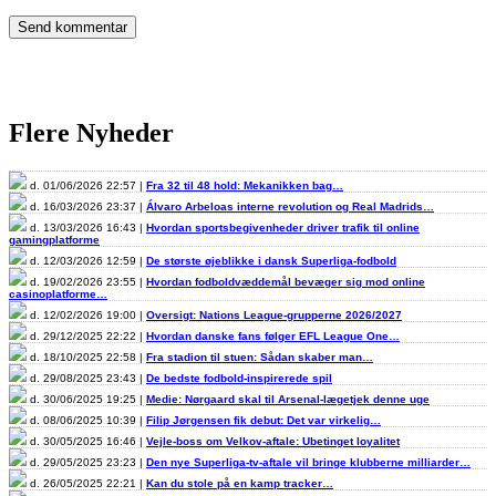
Flere Nyheder
d. 01/06/2026 22:57 |
Fra 32 til 48 hold: Mekanikken bag…
d. 16/03/2026 23:37 |
Álvaro Arbeloas interne revolution og Real Madrids…
d. 13/03/2026 16:43 |
Hvordan sportsbegivenheder driver trafik til online
gamingplatforme
d. 12/03/2026 12:59 |
De største øjeblikke i dansk Superliga-fodbold
d. 19/02/2026 23:55 |
Hvordan fodboldvæddemål bevæger sig mod online
casinoplatforme…
d. 12/02/2026 19:00 |
Oversigt: Nations League-grupperne 2026/2027
d. 29/12/2025 22:22 |
Hvordan danske fans følger EFL League One…
d. 18/10/2025 22:58 |
Fra stadion til stuen: Sådan skaber man…
d. 29/08/2025 23:43 |
De bedste fodbold-inspirerede spil
d. 30/06/2025 19:25 |
Medie: Nørgaard skal til Arsenal-lægetjek denne uge
d. 08/06/2025 10:39 |
Filip Jørgensen fik debut: Det var virkelig…
d. 30/05/2025 16:46 |
Vejle-boss om Velkov-aftale: Ubetinget loyalitet
d. 29/05/2025 23:23 |
Den nye Superliga-tv-aftale vil bringe klubberne milliarder…
d. 26/05/2025 22:21 |
Kan du stole på en kamp tracker…