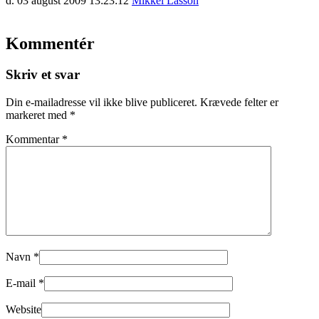
d. 03 august 2009 13:23:12
Mikkel Lasson
Kommentér
Skriv et svar
Din e-mailadresse vil ikke blive publiceret.
Krævede felter er
markeret med
*
Kommentar
*
Navn
*
E-mail
*
Website