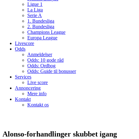
Ligue 1
La Liga
Serie A
1. Bundesliga
2. Bundesliga
Champions League
Europa League
Livescore
Odds
Anmeldelser
Odds: 10 gode råd
Odds: Ordbog
Odds: Guide til bonusser
Services
Live score
Annoncering
Mere info
Kontakt
Kontakt os
Alonso-forhandlinger skubbet igang