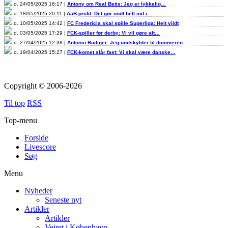
d. 24/05/2025 16:17 |
Antony om Real Betis: Jeg er lykkelig…
d. 18/05/2025 20:11 |
AaB-profil: Det gør ondt helt ind i…
d. 10/05/2025 14:42 |
FC Fredericia skal spille Superliga: Helt vildt
d. 03/05/2025 17:29 |
FCK-spiller før derby: Vi vil gøre alt…
d. 27/04/2025 12:38 |
Antonio Rüdiger: Jeg undskylder til dommeren
d. 19/04/2025 15:27 |
FCK-komet slår fast: Vi skal være danske…
Copyright © 2006-2026
Til top
RSS
Top-menu
Forside
Livescore
Søg
Menu
Nyheder
Seneste nyt
Artikler
Artikler
Vejret i København