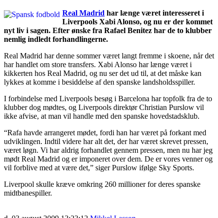
Real Madrid
har længe været interesseret i
Liverpools Xabi Alonso, og nu er der kommet
nyt liv i sagen. Efter ønske fra Rafael Benitez har de to klubber
nemlig indledt forhandlingerne.
Real Madrid har denne sommer været langt fremme i skoene, når det
har handlet om store transfers. Xabi Alonso har længe været i
kikkerten hos Real Madrid, og nu ser det ud til, at det måske kan
lykkes at komme i besiddelse af den spanske landsholdsspiller.
I forbindelse med Liverpools besøg i Barcelona har topfolk fra de to
klubber dog mødtes, og Liverpools direktør Christian Purslow vil
ikke afvise, at man vil handle med den spanske hovedstadsklub.
“Rafa havde arrangeret mødet, fordi han har været på forkant med
udviklingen. Indtil videre har alt det, der har været skrevet pressen,
været løgn. Vi har aldrig forhandlet gennem pressen, men nu har jeg
mødt Real Madrid og er imponeret over dem. De er vores venner og
vil forblive med at være det,” siger Purslow ifølge Sky Sports.
Liverpool skulle kræve omkring 260 millioner for deres spanske
midtbanespiller.