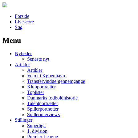
Forside
Livescore
Søg
Menu
Наши партнеры
Nyheder
лучшие займы
Seneste nyt
Artikler
Artikler
Vejret i København
Transfervindue-gennemgange
Klubportrætter
Toplister
Danmarks fodboldhistorie
Talentportrætter
Spillerportrætter
Spillerinterviews
Stillinger
Superliga
1. division
Premier League