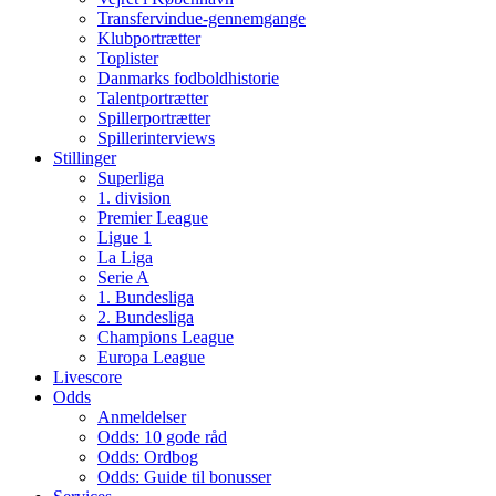
Transfervindue-gennemgange
Klubportrætter
Toplister
Danmarks fodboldhistorie
Talentportrætter
Spillerportrætter
Spillerinterviews
Stillinger
Superliga
1. division
Premier League
Ligue 1
La Liga
Serie A
1. Bundesliga
2. Bundesliga
Champions League
Europa League
Livescore
Odds
Anmeldelser
Odds: 10 gode råd
Odds: Ordbog
Odds: Guide til bonusser