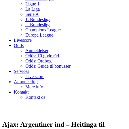
Ligue 1
La Liga
Serie A
1. Bundesliga
2. Bundesliga
Champions League
Europa League
Livescore
Odds
Anmeldelser
Odds: 10 gode råd
Odds: Ordbog
Odds: Guide til bonusser
Services
Live score
Annoncering
Mere info
Kontakt
Kontakt os
Ajax: Argentiner ind – Heitinga til