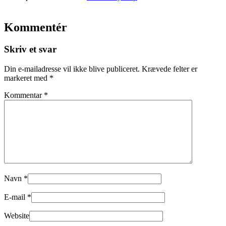
Kommentér
Skriv et svar
Din e-mailadresse vil ikke blive publiceret.
Krævede felter er
markeret med
*
Kommentar
*
Navn
*
E-mail
*
Website