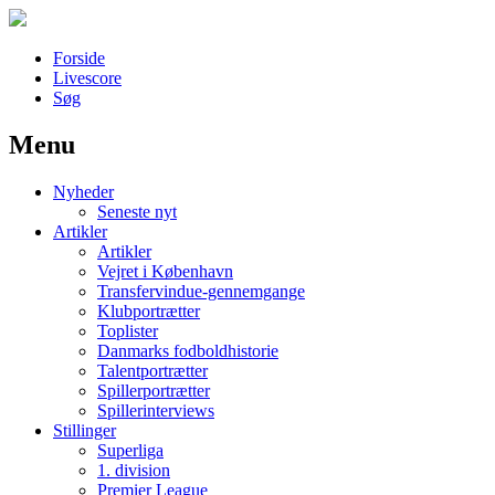
Forside
Livescore
Søg
Menu
Наши партнеры
Nyheder
лучшие займы
Seneste nyt
Artikler
Artikler
Vejret i København
Transfervindue-gennemgange
Klubportrætter
Toplister
Danmarks fodboldhistorie
Talentportrætter
Spillerportrætter
Spillerinterviews
Stillinger
Superliga
1. division
Premier League