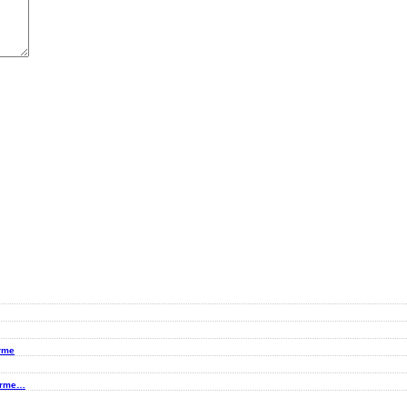
orme
forme…