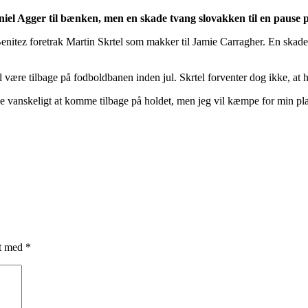
niel Agger til bænken, men en skade tvang slovakken til en pause på
Benitez foretrak Martin Skrtel som makker til Jamie Carragher. En skade s
 være tilbage på fodboldbanen inden jul. Skrtel forventer dog ikke, at h
ive vanskeligt at komme tilbage på holdet, men jeg vil kæmpe for min pla
et med
*