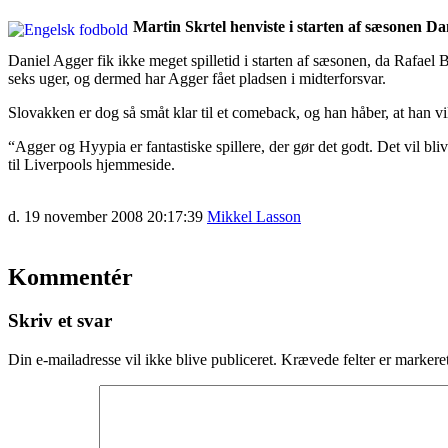
Martin Skrtel henviste i starten af sæsonen Da
Daniel Agger fik ikke meget spilletid i starten af sæsonen, da Rafael 
seks uger, og dermed har Agger fået pladsen i midterforsvar.
Slovakken er dog så småt klar til et comeback, og han håber, at han vil
“Agger og Hyypia er fantastiske spillere, der gør det godt. Det vil bl
til Liverpools hjemmeside.
d. 19 november 2008 20:17:39
Mikkel Lasson
Kommentér
Skriv et svar
Din e-mailadresse vil ikke blive publiceret.
Krævede felter er marker