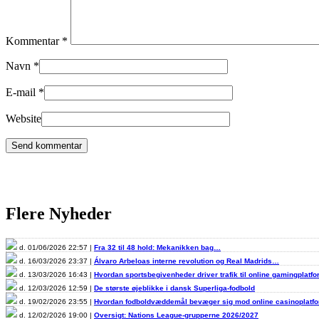
Kommentar
*
Navn
*
E-mail
*
Website
Flere Nyheder
d. 01/06/2026 22:57 |
Fra 32 til 48 hold: Mekanikken bag…
d. 16/03/2026 23:37 |
Álvaro Arbeloas interne revolution og Real Madrids…
d. 13/03/2026 16:43 |
Hvordan sportsbegivenheder driver trafik til online gamingplatf
d. 12/03/2026 12:59 |
De største øjeblikke i dansk Superliga-fodbold
d. 19/02/2026 23:55 |
Hvordan fodboldvæddemål bevæger sig mod online casinoplat
d. 12/02/2026 19:00 |
Oversigt: Nations League-grupperne 2026/2027