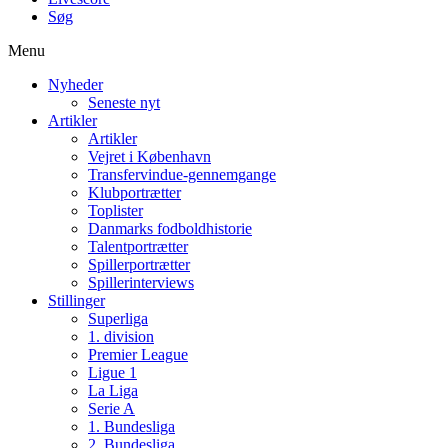
Søg
Menu
Nyheder
Seneste nyt
Artikler
Artikler
Vejret i København
Transfervindue-gennemgange
Klubportrætter
Toplister
Danmarks fodboldhistorie
Talentportrætter
Spillerportrætter
Spillerinterviews
Stillinger
Superliga
1. division
Premier League
Ligue 1
La Liga
Serie A
1. Bundesliga
2. Bundesliga