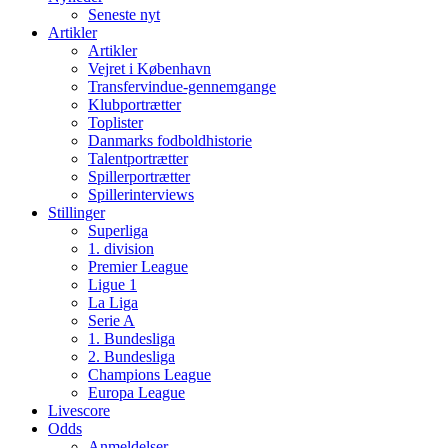
Seneste nyt
Artikler
Artikler
Vejret i København
Transfervindue-gennemgange
Klubportrætter
Toplister
Danmarks fodboldhistorie
Talentportrætter
Spillerportrætter
Spillerinterviews
Stillinger
Superliga
1. division
Premier League
Ligue 1
La Liga
Serie A
1. Bundesliga
2. Bundesliga
Champions League
Europa League
Livescore
Odds
Anmeldelser