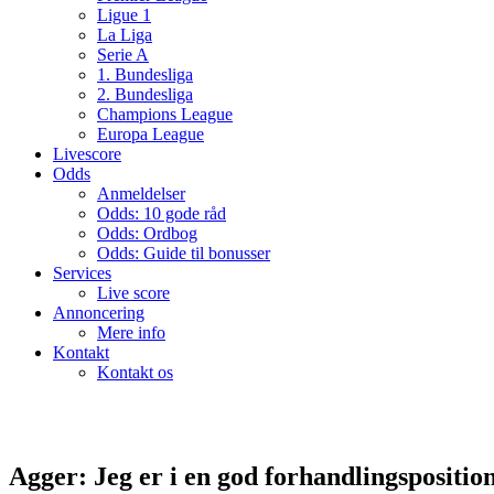
Ligue 1
La Liga
Serie A
1. Bundesliga
2. Bundesliga
Champions League
Europa League
Livescore
Odds
Anmeldelser
Odds: 10 gode råd
Odds: Ordbog
Odds: Guide til bonusser
Services
Live score
Annoncering
Mere info
Kontakt
Kontakt os
Agger: Jeg er i en god forhandlingspositio