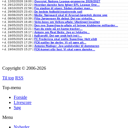
d. 12/02/2026 19:00 |
Oversigt: Nations League-grupperne 2026/2027
d. 29/12/2025 22:22 |
Hvordan danske fans følger EFL League One…
d. 18/10/2025 22:58 |
Fra stadion til stuen: Sådan skaber man…
d. 29/08/2025 23:43 |
De bedste fodbold-inspirerede spil
d. 30/06/2025 19:25 |
Medie: Nørgaard skal til Arsenal-lægetjek denne uge
d. 08/06/2025 10:39 |
Filip Jørgensen fik debut: Det var virkelig…
d. 30/05/2025 16:46 |
Vejle-boss om Velkov-aftale: Ubetinget loyalitet
d. 29/05/2025 23:23 |
Den nye Superliga-tv-aftale vil bringe klubberne milliarder…
d. 26/05/2025 22:21 |
Kan du stole på en kamp tracker…
d. 24/05/2025 16:17 |
Antony om Real Betis: Jeg er lykkelig…
d. 18/05/2025 20:11 |
AaB-profil: Det gør ondt helt ind i…
d. 10/05/2025 14:42 |
FC Fredericia skal spille Superliga: Helt vildt
d. 03/05/2025 17:29 |
FCK-spiller før derby: Vi vil gøre alt…
d. 27/04/2025 12:38 |
Antonio Rüdiger: Jeg undskylder til dommeren
d. 19/04/2025 15:27 |
FCK-komet slår fast: Vi skal være danske…
Copyright © 2006-2026
Til top
RSS
Top-menu
Forside
Livescore
Søg
Menu
Nyheder