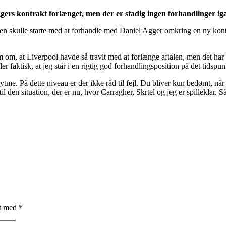
ggers kontrakt forlænget, men der er stadig ingen forhandlinger ig
en skulle starte med at forhandle med Daniel Agger omkring en ny kontr
, at Liverpool havde så travlt med at forlænge aftalen, men det har vist
ler faktisk, at jeg står i en rigtig god forhandlingsposition på det tidspun
me. På dette niveau er der ikke råd til fejl. Du bliver kun bedømt, når d
 den situation, der er nu, hvor Carragher, Skrtel og jeg er spilleklar. S
et med
*