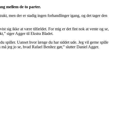
ang mellem de to parter.
akt, men der er stadig ingen forhandlinger igang, og det tager den
 sig ikke at være tilfældet. For mig er det fint nok at vente og se,
kt,” siger Agger til Ekstra Bladet.
u spiller. Uanset hvor længe du har siddet ude. Jeg vil gerne spille
å må jeg jo se, hvad Rafael Benítez gør,” slutter Daniel Agger.