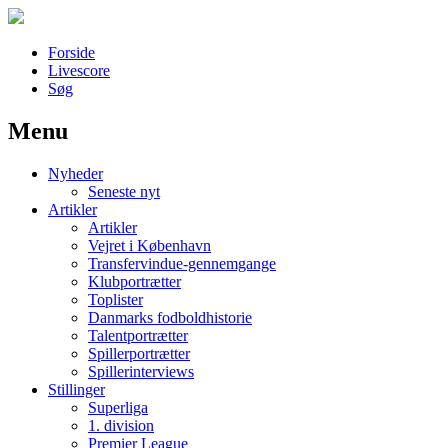
Forside
Livescore
Søg
Menu
Наши партнеры
Nyheder
лучшие займы
Seneste nyt
Artikler
Artikler
Vejret i København
Transfervindue-gennemgange
Klubportrætter
Toplister
Danmarks fodboldhistorie
Talentportrætter
Spillerportrætter
Spillerinterviews
Stillinger
Superliga
1. division
Premier League