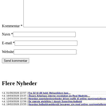
Kommentar
*
Navn
*
E-mail
*
Website
Flere Nyheder
d. 01/06/2026 22:57 |
Fra 32 til 48 hold: Mekanikken bag…
d. 16/03/2026 23:37 |
Álvaro Arbeloas interne revolution og Real Madrids…
d. 13/03/2026 16:43 |
Hvordan sportsbegivenheder driver trafik til online gamingplatform
d. 12/03/2026 12:59 |
De største øjeblikke i dansk Superliga-fodbold
d. 19/02/2026 23:55 |
Hvordan fodboldvæddemål bevæger sig mod online casinoplatfor