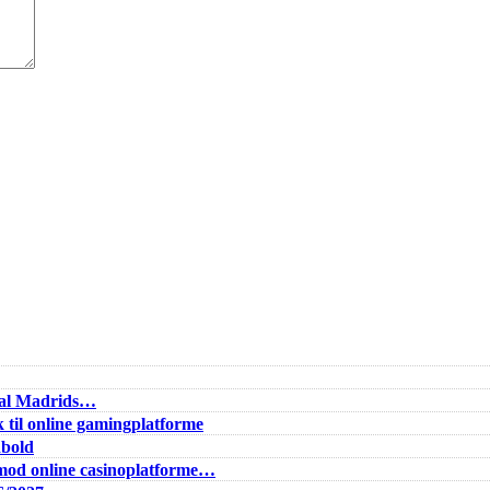
Real Madrids…
 til online gamingplatforme
dbold
od online casinoplatforme…