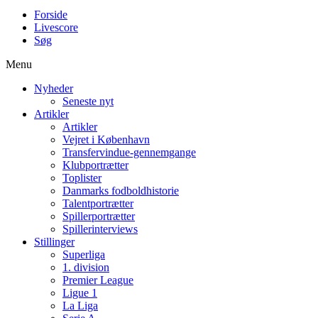
Forside
Livescore
Søg
Menu
Nyheder
Seneste nyt
Artikler
Artikler
Vejret i København
Transfervindue-gennemgange
Klubportrætter
Toplister
Danmarks fodboldhistorie
Talentportrætter
Spillerportrætter
Spillerinterviews
Stillinger
Superliga
1. division
Premier League
Ligue 1
La Liga