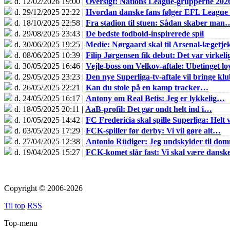
d. 12/02/2026 19:00 |
Oversigt: Nations League-grupperne 202
d. 29/12/2025 22:22 |
Hvordan danske fans følger EFL Leagu
d. 18/10/2025 22:58 |
Fra stadion til stuen: Sådan skaber man
d. 29/08/2025 23:43 |
De bedste fodbold-inspirerede spil
d. 30/06/2025 19:25 |
Medie: Nørgaard skal til Arsenal-lægetje
d. 08/06/2025 10:39 |
Filip Jørgensen fik debut: Det var virkel
d. 30/05/2025 16:46 |
Vejle-boss om Velkov-aftale: Ubetinget loy
d. 29/05/2025 23:23 |
Den nye Superliga-tv-aftale vil bringe k
d. 26/05/2025 22:21 |
Kan du stole på en kamp tracker…
d. 24/05/2025 16:17 |
Antony om Real Betis: Jeg er lykkelig…
d. 18/05/2025 20:11 |
AaB-profil: Det gør ondt helt ind i…
d. 10/05/2025 14:42 |
FC Fredericia skal spille Superliga: Helt v
d. 03/05/2025 17:29 |
FCK-spiller før derby: Vi vil gøre alt…
d. 27/04/2025 12:38 |
Antonio Rüdiger: Jeg undskylder til do
d. 19/04/2025 15:27 |
FCK-komet slår fast: Vi skal være dans
Copyright © 2006-2026
Til top
RSS
Top-menu