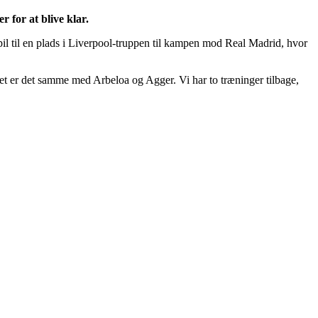
 for at blive klar.
pil til en plads i Liverpool-truppen til kampen mod Real Madrid, hvor
Det er det samme med Arbeloa og Agger. Vi har to træninger tilbage,