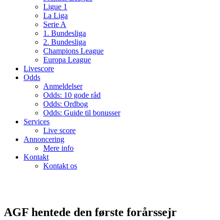
Ligue 1
La Liga
Serie A
1. Bundesliga
2. Bundesliga
Champions League
Europa League
Livescore
Odds
Anmeldelser
Odds: 10 gode råd
Odds: Ordbog
Odds: Guide til bonusser
Services
Live score
Annoncering
Mere info
Kontakt
Kontakt os
AGF hentede den første forårssejr