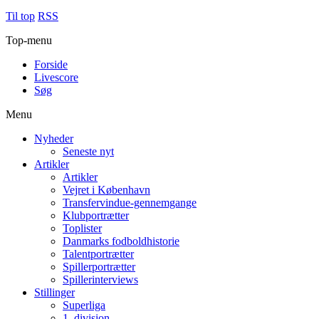
Til top
RSS
Top-menu
Forside
Livescore
Søg
Menu
Nyheder
Seneste nyt
Artikler
Artikler
Vejret i København
Transfervindue-gennemgange
Klubportrætter
Toplister
Danmarks fodboldhistorie
Talentportrætter
Spillerportrætter
Spillerinterviews
Stillinger
Superliga
1. division