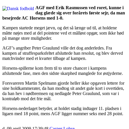
AGF med Erik Rasmussen ved roret, kunne i
dag glæde sig over forårets første sejr, da man
besejrede AC Horsens med 1-0.
Kampen startede meget jævn, og det så længe ud til, at holdene
måtte nøjes med at del pointene ved et målløst opgør, som ikke bød
på mange store muligheder.
AGF’s angriber Peter Graulund ville det dog anderledes. Fra
kampen af straffesparksfeltet afsluttede han resolut, og blev derved
matchvinder med et kvarter tilbage af kampen.
Horsens-spillerne kom frem til to store chancer i kampens
afsluttende fase, men den sidste skarphed manglede for østjyderne.
Forsvareren Martin Spelmann gjorde heller ikke opgaven lettere for
sine holdkammerater, da han modtog sit andet gule kort i overtiden,
da han hev i nødbremsen og nedlagde Peter Graulund, som var i
kontraløb mod det frie mål.
Horsens-nederlaget betyder, at holdet stadig indtager 11. pladsen i
ligaen med 18 point, mens AGF ligger nummer seks med 28 point.
d. 09 april 2009 17:39:48
Casper Lohse