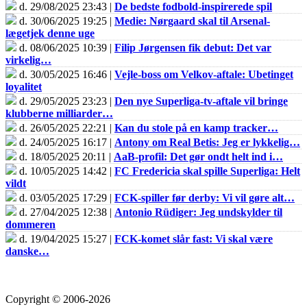
d. 29/08/2025 23:43 |
De bedste fodbold-inspirerede spil
d. 30/06/2025 19:25 |
Medie: Nørgaard skal til Arsenal-
lægetjek denne uge
d. 08/06/2025 10:39 |
Filip Jørgensen fik debut: Det var
virkelig…
d. 30/05/2025 16:46 |
Vejle-boss om Velkov-aftale: Ubetinget
loyalitet
d. 29/05/2025 23:23 |
Den nye Superliga-tv-aftale vil bringe
klubberne milliarder…
d. 26/05/2025 22:21 |
Kan du stole på en kamp tracker…
d. 24/05/2025 16:17 |
Antony om Real Betis: Jeg er lykkelig…
d. 18/05/2025 20:11 |
AaB-profil: Det gør ondt helt ind i…
d. 10/05/2025 14:42 |
FC Fredericia skal spille Superliga: Helt
vildt
d. 03/05/2025 17:29 |
FCK-spiller før derby: Vi vil gøre alt…
d. 27/04/2025 12:38 |
Antonio Rüdiger: Jeg undskylder til
dommeren
d. 19/04/2025 15:27 |
FCK-komet slår fast: Vi skal være
danske…
Copyright © 2006-2026