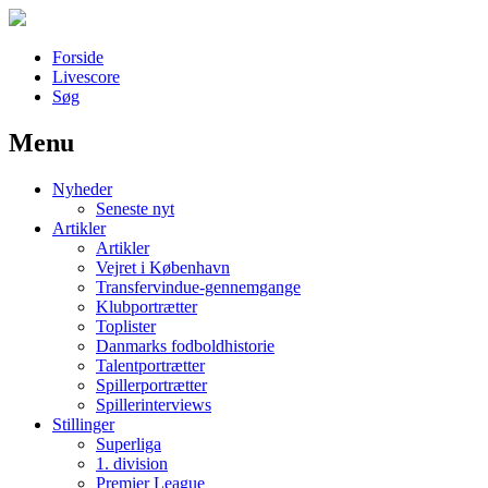
Forside
Livescore
Søg
Menu
Наши партнеры
Nyheder
лучшие займы
Seneste nyt
Artikler
Artikler
Vejret i København
Transfervindue-gennemgange
Klubportrætter
Toplister
Danmarks fodboldhistorie
Talentportrætter
Spillerportrætter
Spillerinterviews
Stillinger
Superliga
1. division
Premier League