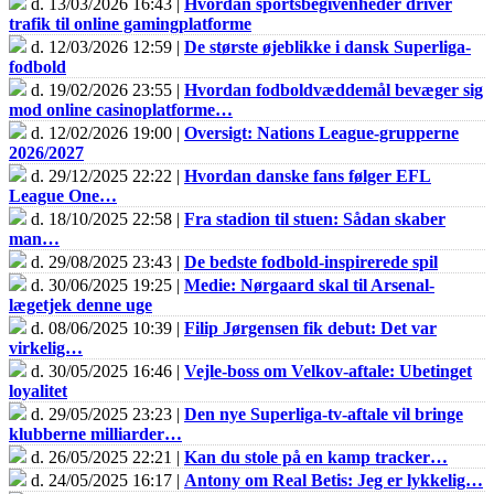
d. 13/03/2026 16:43 |
Hvordan sportsbegivenheder driver
trafik til online gamingplatforme
d. 12/03/2026 12:59 |
De største øjeblikke i dansk Superliga-
fodbold
d. 19/02/2026 23:55 |
Hvordan fodboldvæddemål bevæger sig
mod online casinoplatforme…
d. 12/02/2026 19:00 |
Oversigt: Nations League-grupperne
2026/2027
d. 29/12/2025 22:22 |
Hvordan danske fans følger EFL
League One…
d. 18/10/2025 22:58 |
Fra stadion til stuen: Sådan skaber
man…
d. 29/08/2025 23:43 |
De bedste fodbold-inspirerede spil
d. 30/06/2025 19:25 |
Medie: Nørgaard skal til Arsenal-
lægetjek denne uge
d. 08/06/2025 10:39 |
Filip Jørgensen fik debut: Det var
virkelig…
d. 30/05/2025 16:46 |
Vejle-boss om Velkov-aftale: Ubetinget
loyalitet
d. 29/05/2025 23:23 |
Den nye Superliga-tv-aftale vil bringe
klubberne milliarder…
d. 26/05/2025 22:21 |
Kan du stole på en kamp tracker…
d. 24/05/2025 16:17 |
Antony om Real Betis: Jeg er lykkelig…