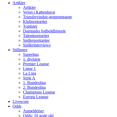
Artikler
Artikler
Vejret i København
Transfervindue-gennemgange
Klubportrætter
Toplister
Danmarks fodboldhistorie
Talentportrætter
Spillerportrætter
Spillerinterviews
Stillinger
Superliga
1. division
Premier League
Ligue 1
La Liga
Serie A
1. Bundesliga
2. Bundesliga
Champions League
Europa League
Livescore
Odds
Anmeldelser
Odds: 10 gode råd