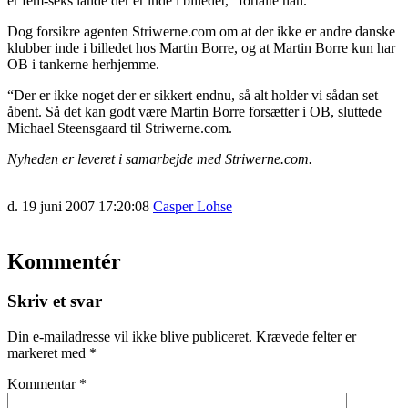
er fem-seks lande der er inde i billedet,” fortalte han.
Dog forsikre agenten Striwerne.com om at der ikke er andre danske
klubber inde i billedet hos Martin Borre, og at Martin Borre kun har
OB i tankerne herhjemme.
“Der er ikke noget der er sikkert endnu, så alt holder vi sådan set
åbent. Så det kan godt være Martin Borre forsætter i OB, sluttede
Michael Steensgaard til Striwerne.com.
Nyheden er leveret i samarbejde med Striwerne.com.
d. 19 juni 2007 17:20:08
Casper Lohse
Kommentér
Skriv et svar
Din e-mailadresse vil ikke blive publiceret.
Krævede felter er
markeret med
*
Kommentar
*