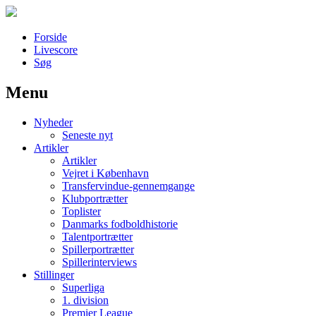
Forside
Livescore
Søg
Menu
Наши партнеры
Nyheder
лучшие займы
Seneste nyt
Artikler
Artikler
Vejret i København
Transfervindue-gennemgange
Klubportrætter
Toplister
Danmarks fodboldhistorie
Talentportrætter
Spillerportrætter
Spillerinterviews
Stillinger
Superliga
1. division
Premier League