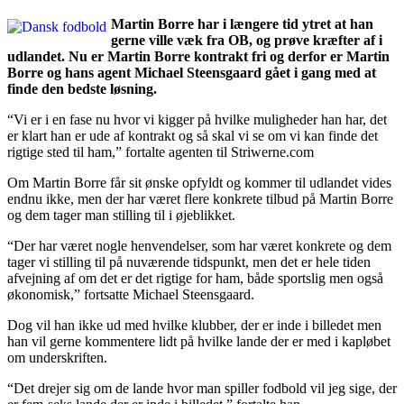
Martin Borre har i længere tid ytret at han
gerne ville væk fra OB, og prøve kræfter af i
udlandet. Nu er Martin Borre kontrakt fri og derfor er Martin
Borre og hans agent Michael Steensgaard gået i gang med at
finde den bedste løsning.
“Vi er i en fase nu hvor vi kigger på hvilke muligheder han har, det
er klart han er ude af kontrakt og så skal vi se om vi kan finde det
rigtige sted til ham,” fortalte agenten til Striwerne.com
Om Martin Borre får sit ønske opfyldt og kommer til udlandet vides
endnu ikke, men der har været flere konkrete tilbud på Martin Borre
og dem tager man stilling til i øjeblikket.
“Der har været nogle henvendelser, som har været konkrete og dem
tager vi stilling til på nuværende tidspunkt, men det er hele tiden
afvejning af om det er det rigtige for ham, både sportslig men også
økonomisk,” fortsatte Michael Steensgaard.
Dog vil han ikke ud med hvilke klubber, der er inde i billedet men
han vil gerne kommentere lidt på hvilke lande der er med i kapløbet
om underskriften.
“Det drejer sig om de lande hvor man spiller fodbold vil jeg sige, der