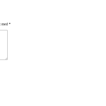
et med
*