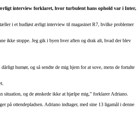
ærligt interview forklaret, hvor turbulent hans ophold var i Inter,
rtæller i et hudløst ærligt interview til magasinet R7, hvilke problemer
ne ikke stoppe. Jeg gik i byen hver aften og drak alt, hvad der blev
i dårligt humør, og så sendte de mig hjem for at sove, mens de fortalte
t.
in situation, og de ønskede ikke at hjælpe mig,” forklarer Adriano.
gger på ottendepladsen. Adriano indtager, med sine 13 ligamål i denne