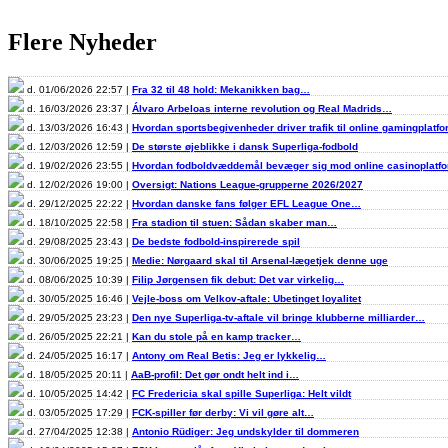
Flere Nyheder
d. 01/06/2026 22:57 |
Fra 32 til 48 hold: Mekanikken bag…
d. 16/03/2026 23:37 |
Álvaro Arbeloas interne revolution og Real Madrids…
d. 13/03/2026 16:43 |
Hvordan sportsbegivenheder driver trafik til online gamingplatf
d. 12/03/2026 12:59 |
De største øjeblikke i dansk Superliga-fodbold
d. 19/02/2026 23:55 |
Hvordan fodboldvæddemål bevæger sig mod online casinoplat
d. 12/02/2026 19:00 |
Oversigt: Nations League-grupperne 2026/2027
d. 29/12/2025 22:22 |
Hvordan danske fans følger EFL League One…
d. 18/10/2025 22:58 |
Fra stadion til stuen: Sådan skaber man…
d. 29/08/2025 23:43 |
De bedste fodbold-inspirerede spil
d. 30/06/2025 19:25 |
Medie: Nørgaard skal til Arsenal-lægetjek denne uge
d. 08/06/2025 10:39 |
Filip Jørgensen fik debut: Det var virkelig…
d. 30/05/2025 16:46 |
Vejle-boss om Velkov-aftale: Ubetinget loyalitet
d. 29/05/2025 23:23 |
Den nye Superliga-tv-aftale vil bringe klubberne milliarder…
d. 26/05/2025 22:21 |
Kan du stole på en kamp tracker…
d. 24/05/2025 16:17 |
Antony om Real Betis: Jeg er lykkelig…
d. 18/05/2025 20:11 |
AaB-profil: Det gør ondt helt ind i…
d. 10/05/2025 14:42 |
FC Fredericia skal spille Superliga: Helt vildt
d. 03/05/2025 17:29 |
FCK-spiller før derby: Vi vil gøre alt…
d. 27/04/2025 12:38 |
Antonio Rüdiger: Jeg undskylder til dommeren