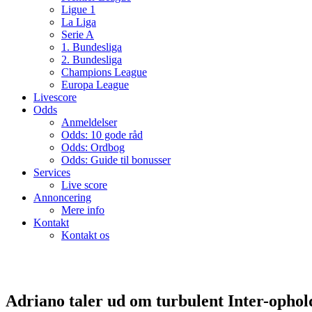
Ligue 1
La Liga
Serie A
1. Bundesliga
2. Bundesliga
Champions League
Europa League
Livescore
Odds
Anmeldelser
Odds: 10 gode råd
Odds: Ordbog
Odds: Guide til bonusser
Services
Live score
Annoncering
Mere info
Kontakt
Kontakt os
Adriano taler ud om turbulent Inter-ophol