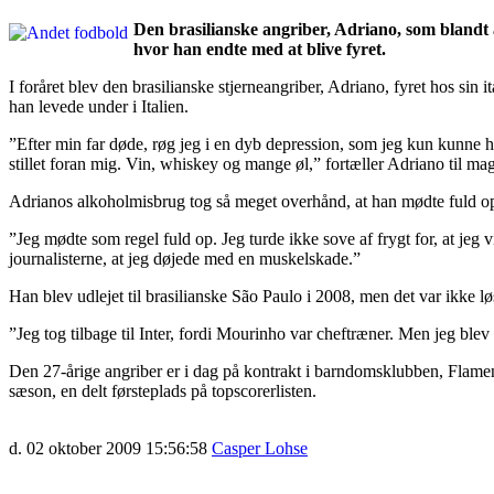
Den brasilianske angriber, Adriano, som blandt an
hvor han endte med at blive fyret.
I foråret blev den brasilianske stjerneangriber, Adriano, fyret hos sin 
han levede under i Italien.
”Efter min far døde, røg jeg i en dyb depression, som jeg kun kunne h
stillet foran mig. Vin, whiskey og mange øl,” fortæller Adriano til ma
Adrianos alkoholmisbrug tog så meget overhånd, at han mødte fuld op,
”Jeg mødte som regel fuld op. Jeg turde ikke sove af frygt for, at jeg 
journalisterne, at jeg døjede med en muskelskade.”
Han blev udlejet til brasilianske São Paulo i 2008, men det var ikke l
”Jeg tog tilbage til Inter, fordi Mourinho var cheftræner. Men jeg ble
Den 27-årige angriber er i dag på kontrakt i barndomsklubben, Flameng
sæson, en delt førsteplads på topscorerlisten.
d. 02 oktober 2009 15:56:58
Casper Lohse