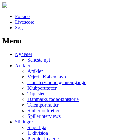
Forside
Livescore
Søg
Menu
Наши партнеры
Nyheder
лучшие займы
Seneste nyt
Artikler
Artikler
Vejret i København
Transfervindue-gennemgange
Klubportrætter
Toplister
Danmarks fodboldhistorie
Talentportrætter
Spillerportrætter
Spillerinterviews
Stillinger
Superliga
1. division
Premier League