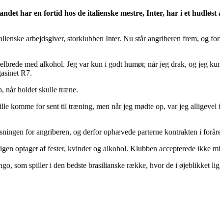
det har en fortid hos de italienske mestre, Inter, har i et hudløst 
italienske arbejdsgiver, storklubben Inter. Nu står angriberen frem, og fo
elbrede med alkohol. Jeg var kun i godt humør, når jeg drak, og jeg kun
gasinet R7.
 når holdet skulle træne.
ville komme for sent til træning, men når jeg mødte op, var jeg alligevel 
øsningen for angriberen, og derfor ophævede parterne kontrakten i foråre
v igen optaget af fester, kvinder og alkohol. Klubben accepterede ikke m
o, som spiller i den bedste brasilianske række, hvor de i øjeblikket li