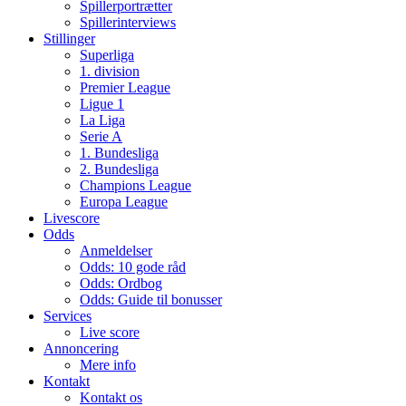
Spillerportrætter
Spillerinterviews
Stillinger
Superliga
1. division
Premier League
Ligue 1
La Liga
Serie A
1. Bundesliga
2. Bundesliga
Champions League
Europa League
Livescore
Odds
Anmeldelser
Odds: 10 gode råd
Odds: Ordbog
Odds: Guide til bonusser
Services
Live score
Annoncering
Mere info
Kontakt
Kontakt os