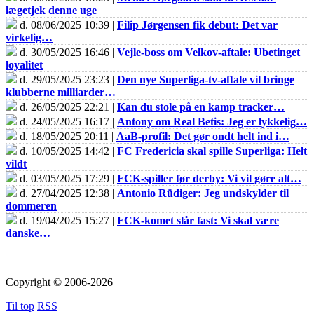
lægetjek denne uge
d. 08/06/2025 10:39 |
Filip Jørgensen fik debut: Det var
virkelig…
d. 30/05/2025 16:46 |
Vejle-boss om Velkov-aftale: Ubetinget
loyalitet
d. 29/05/2025 23:23 |
Den nye Superliga-tv-aftale vil bringe
klubberne milliarder…
d. 26/05/2025 22:21 |
Kan du stole på en kamp tracker…
d. 24/05/2025 16:17 |
Antony om Real Betis: Jeg er lykkelig…
d. 18/05/2025 20:11 |
AaB-profil: Det gør ondt helt ind i…
d. 10/05/2025 14:42 |
FC Fredericia skal spille Superliga: Helt
vildt
d. 03/05/2025 17:29 |
FCK-spiller før derby: Vi vil gøre alt…
d. 27/04/2025 12:38 |
Antonio Rüdiger: Jeg undskylder til
dommeren
d. 19/04/2025 15:27 |
FCK-komet slår fast: Vi skal være
danske…
Copyright © 2006-2026
Til top
RSS