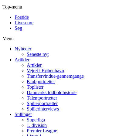
Top-menu
Forside
Livescore
Søg
Menu
Nyheder
Seneste nyt
Artikler
Artikler
Vejret i København
Transfervindue-gennemgange
Klubportrætter
Toplister
Danmarks fodboldhistorie
Talentportrætter
Spillerportrætter
Spillerinterviews
Stillinger
Superliga
1. division
Premier League