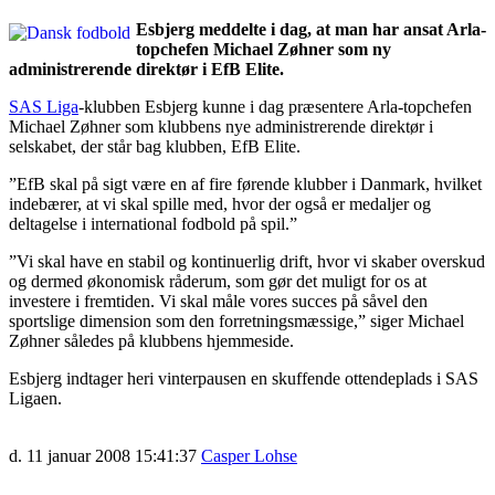
Esbjerg meddelte i dag, at man har ansat Arla-
topchefen Michael Zøhner som ny
administrerende direktør i EfB Elite.
SAS Liga
-klubben Esbjerg kunne i dag præsentere Arla-topchefen
Michael Zøhner som klubbens nye administrerende direktør i
selskabet, der står bag klubben, EfB Elite.
”EfB skal på sigt være en af fire førende klubber i Danmark, hvilket
indebærer, at vi skal spille med, hvor der også er medaljer og
deltagelse i international fodbold på spil.”
”Vi skal have en stabil og kontinuerlig drift, hvor vi skaber overskud
og dermed økonomisk råderum, som gør det muligt for os at
investere i fremtiden. Vi skal måle vores succes på såvel den
sportslige dimension som den forretningsmæssige,” siger Michael
Zøhner således på klubbens hjemmeside.
Esbjerg indtager heri vinterpausen en skuffende ottendeplads i SAS
Ligaen.
d. 11 januar 2008 15:41:37
Casper Lohse