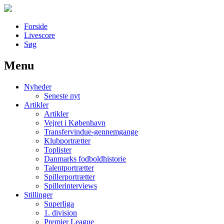
Forside
Livescore
Søg
Menu
Наши партнеры
Nyheder
лучшие займы
Seneste nyt
Artikler
Artikler
Vejret i København
Transfervindue-gennemgange
Klubportrætter
Toplister
Danmarks fodboldhistorie
Talentportrætter
Spillerportrætter
Spillerinterviews
Stillinger
Superliga
1. division
Premier League