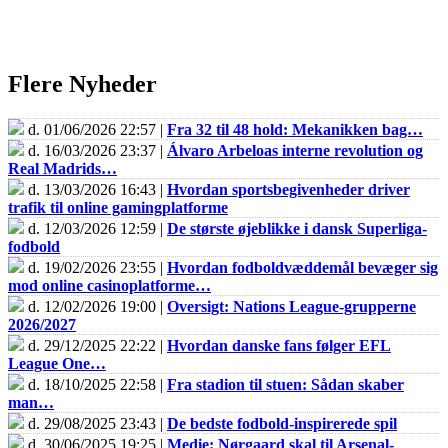
Flere Nyheder
d. 01/06/2026 22:57 |
Fra 32 til 48 hold: Mekanikken bag…
d. 16/03/2026 23:37 |
Álvaro Arbeloas interne revolution og
Real Madrids…
d. 13/03/2026 16:43 |
Hvordan sportsbegivenheder driver
trafik til online gamingplatforme
d. 12/03/2026 12:59 |
De største øjeblikke i dansk Superliga-
fodbold
d. 19/02/2026 23:55 |
Hvordan fodboldvæddemål bevæger sig
mod online casinoplatforme…
d. 12/02/2026 19:00 |
Oversigt: Nations League-grupperne
2026/2027
d. 29/12/2025 22:22 |
Hvordan danske fans følger EFL
League One…
d. 18/10/2025 22:58 |
Fra stadion til stuen: Sådan skaber
man…
d. 29/08/2025 23:43 |
De bedste fodbold-inspirerede spil
d. 30/06/2025 19:25 |
Medie: Nørgaard skal til Arsenal-