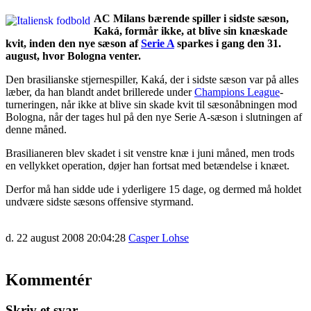
AC Milans bærende spiller i sidste sæson,
Kaká, formår ikke, at blive sin knæskade
kvit, inden den nye sæson af
Serie A
sparkes i gang den 31.
august, hvor Bologna venter.
Den brasilianske stjernespiller, Kaká, der i sidste sæson var på alles
læber, da han blandt andet brillerede under
Champions League
-
turneringen, når ikke at blive sin skade kvit til sæsonåbningen mod
Bologna, når der tages hul på den nye Serie A-sæson i slutningen af
denne måned.
Brasilianeren blev skadet i sit venstre knæ i juni måned, men trods
en vellykket operation, døjer han fortsat med betændelse i knæet.
Derfor må han sidde ude i yderligere 15 dage, og dermed må holdet
undvære sidste sæsons offensive styrmand.
d. 22 august 2008 20:04:28
Casper Lohse
Kommentér
Skriv et svar