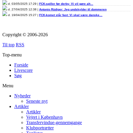
d. 03/05/2025 17:29 |
FCK-spiller før derby: Vi vil gøre alt…
d. 27/04/2025 12:38 |
Antonio Rüdiger: Jeg undskylder til dommeren
d. 19/04/2025 15:27 |
FCK-komet slår fast: Vi skal være danske…
Copyright © 2006-2026
Til top
RSS
Top-menu
Forside
Livescore
Søg
Menu
Nyheder
Seneste nyt
Artikler
Artikler
Vejret i København
Transfervindue-gennemgange
Klubportrætter