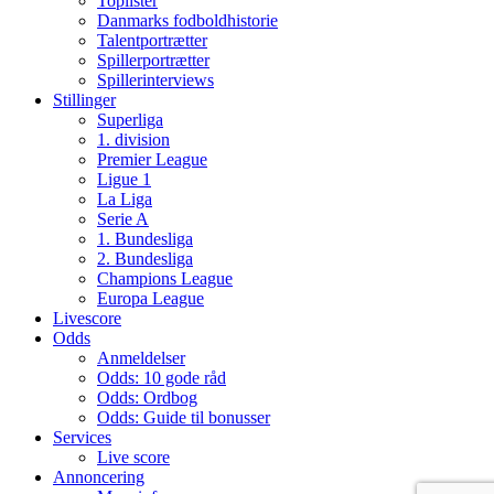
Toplister
Danmarks fodboldhistorie
Talentportrætter
Spillerportrætter
Spillerinterviews
Stillinger
Superliga
1. division
Premier League
Ligue 1
La Liga
Serie A
1. Bundesliga
2. Bundesliga
Champions League
Europa League
Livescore
Odds
Anmeldelser
Odds: 10 gode råd
Odds: Ordbog
Odds: Guide til bonusser
Services
Live score
Annoncering