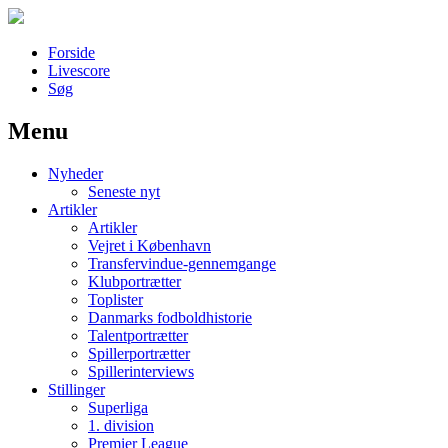
Forside
Livescore
Søg
Menu
Наши партнеры
Nyheder
лучшие займы
Seneste nyt
Artikler
Artikler
Vejret i København
Transfervindue-gennemgange
Klubportrætter
Toplister
Danmarks fodboldhistorie
Talentportrætter
Spillerportrætter
Spillerinterviews
Stillinger
Superliga
1. division
Premier League