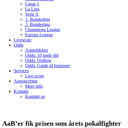
Ligue 1
La Liga
Serie A
1. Bundesliga
2. Bundesliga
Champions League
Europa League
Livescore
Odds
Anmeldelser
Odds: 10 gode råd
Odds: Ordbog
Odds: Guide til bonusser
Services
Live score
Annoncering
Mere info
Kontakt
Kontakt os
AaB’er fik prisen som årets pokalfighter