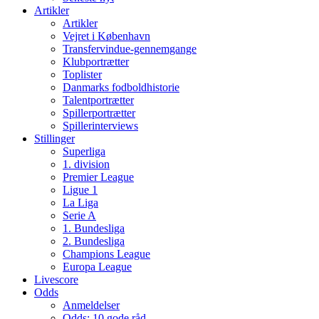
Artikler
Artikler
Vejret i København
Transfervindue-gennemgange
Klubportrætter
Toplister
Danmarks fodboldhistorie
Talentportrætter
Spillerportrætter
Spillerinterviews
Stillinger
Superliga
1. division
Premier League
Ligue 1
La Liga
Serie A
1. Bundesliga
2. Bundesliga
Champions League
Europa League
Livescore
Odds
Anmeldelser
Odds: 10 gode råd