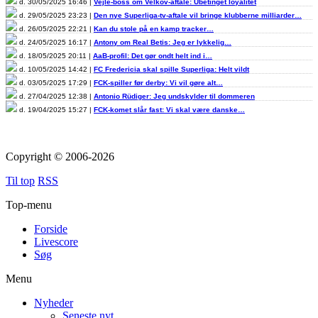
d. 30/05/2025 16:46 |
Vejle-boss om Velkov-aftale: Ubetinget loyalitet
d. 29/05/2025 23:23 |
Den nye Superliga-tv-aftale vil bringe klubberne milliarder…
d. 26/05/2025 22:21 |
Kan du stole på en kamp tracker…
d. 24/05/2025 16:17 |
Antony om Real Betis: Jeg er lykkelig…
d. 18/05/2025 20:11 |
AaB-profil: Det gør ondt helt ind i…
d. 10/05/2025 14:42 |
FC Fredericia skal spille Superliga: Helt vildt
d. 03/05/2025 17:29 |
FCK-spiller før derby: Vi vil gøre alt…
d. 27/04/2025 12:38 |
Antonio Rüdiger: Jeg undskylder til dommeren
d. 19/04/2025 15:27 |
FCK-komet slår fast: Vi skal være danske…
Copyright © 2006-2026
Til top
RSS
Top-menu
Forside
Livescore
Søg
Menu
Nyheder
Seneste nyt