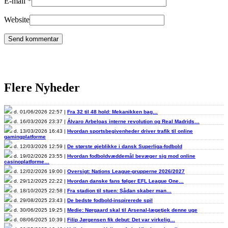
E-mail
*
Website
Flere Nyheder
d. 01/06/2026 22:57 |
Fra 32 til 48 hold: Mekanikken bag…
d. 16/03/2026 23:37 |
Álvaro Arbeloas interne revolution og Real Madrids…
d. 13/03/2026 16:43 |
Hvordan sportsbegivenheder driver trafik til online
gamingplatforme
d. 12/03/2026 12:59 |
De største øjeblikke i dansk Superliga-fodbold
d. 19/02/2026 23:55 |
Hvordan fodboldvæddemål bevæger sig mod online
casinoplatforme…
d. 12/02/2026 19:00 |
Oversigt: Nations League-grupperne 2026/2027
d. 29/12/2025 22:22 |
Hvordan danske fans følger EFL League One…
d. 18/10/2025 22:58 |
Fra stadion til stuen: Sådan skaber man…
d. 29/08/2025 23:43 |
De bedste fodbold-inspirerede spil
d. 30/06/2025 19:25 |
Medie: Nørgaard skal til Arsenal-lægetjek denne uge
d. 08/06/2025 10:39 |
Filip Jørgensen fik debut: Det var virkelig…