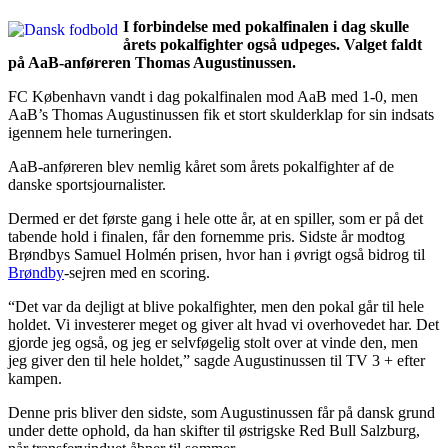
I forbindelse med pokalfinalen i dag skulle
årets pokalfighter også udpeges. Valget faldt
på AaB-anføreren Thomas Augustinussen.
FC København vandt i dag pokalfinalen mod AaB med 1-0, men
AaB’s Thomas Augustinussen fik et stort skulderklap for sin indsats
igennem hele turneringen.
AaB-anføreren blev nemlig kåret som årets pokalfighter af de
danske sportsjournalister.
Dermed er det første gang i hele otte år, at en spiller, som er på det
tabende hold i finalen, får den fornemme pris. Sidste år modtog
Brøndbys Samuel Holmén prisen, hvor han i øvrigt også bidrog til
Brøndby
-sejren med en scoring.
“Det var da dejligt at blive pokalfighter, men den pokal går til hele
holdet. Vi investerer meget og giver alt hvad vi overhovedet har. Det
gjorde jeg også, og jeg er selvføgelig stolt over at vinde den, men
jeg giver den til hele holdet,” sagde Augustinussen til TV 3 + efter
kampen.
Denne pris bliver den sidste, som Augustinussen får på dansk grund
under dette ophold, da han skifter til østrigske Red Bull Salzburg,