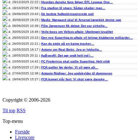
d. 29/12/2025 22:22 |
Hvordan danske fans følger EFL League One…
d. 18/10/2025 22:58 |
Fra stadion til stuen: Sådan skaber man…
d. 29/08/2025 23:43 |
De bedste fodbold-inspirerede spil
d. 30/06/2025 19:25 |
Medie: Nørgaard skal til Arsenal-lægetjek denne uge
d. 08/06/2025 10:39 |
Filip Jørgensen fik debut: Det var virkelig…
d. 30/05/2025 16:46 |
Vejle-boss om Velkov-aftale: Ubetinget loyalitet
d. 29/05/2025 23:23 |
Den nye Superliga-tv-aftale vil bringe klubberne milliarder…
d. 26/05/2025 22:21 |
Kan du stole på en kamp tracker…
d. 24/05/2025 16:17 |
Antony om Real Betis: Jeg er lykkelig…
d. 18/05/2025 20:11 |
AaB-profil: Det gør ondt helt ind i…
d. 10/05/2025 14:42 |
FC Fredericia skal spille Superliga: Helt vildt
d. 03/05/2025 17:29 |
FCK-spiller før derby: Vi vil gøre alt…
d. 27/04/2025 12:38 |
Antonio Rüdiger: Jeg undskylder til dommeren
d. 19/04/2025 15:27 |
FCK-komet slår fast: Vi skal være danske…
Copyright © 2006-2026
Til top
RSS
Top-menu
Forside
Livescore