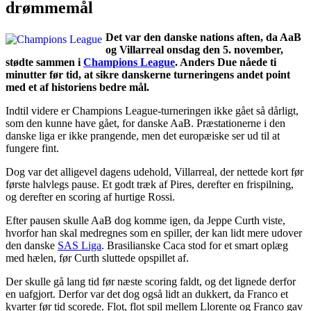
drømmemål
Det var den danske nations aften, da AaB
og Villarreal onsdag den 5. november,
stødte sammen i
Champions League
. Anders Due nåede ti
minutter før tid, at sikre danskerne turneringens andet point
med et af historiens bedre mål.
Indtil videre er Champions League-turneringen ikke gået så dårligt,
som den kunne have gået, for danske AaB. Præstationerne i den
danske liga er ikke prangende, men det europæiske ser ud til at
fungere fint.
Dog var det alligevel dagens udehold, Villarreal, der nettede kort før
første halvlegs pause. Et godt træk af Pires, derefter en frispilning,
og derefter en scoring af hurtige Rossi.
Efter pausen skulle AaB dog komme igen, da Jeppe Curth viste,
hvorfor han skal medregnes som en spiller, der kan lidt mere udover
den danske
SAS Liga
. Brasilianske Caca stod for et smart oplæg
med hælen, før Curth sluttede opspillet af.
Der skulle gå lang tid før næste scoring faldt, og det lignede derfor
en uafgjort. Derfor var det dog også lidt an dukkert, da Franco et
kvarter før tid scorede. Flot, flot spil mellem Llorente og Franco gav