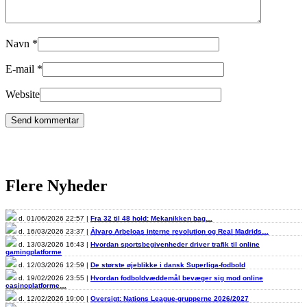
Navn
*
E-mail
*
Website
Flere Nyheder
d. 01/06/2026 22:57 |
Fra 32 til 48 hold: Mekanikken bag…
d. 16/03/2026 23:37 |
Álvaro Arbeloas interne revolution og Real Madrids…
d. 13/03/2026 16:43 |
Hvordan sportsbegivenheder driver trafik til online
gamingplatforme
d. 12/03/2026 12:59 |
De største øjeblikke i dansk Superliga-fodbold
d. 19/02/2026 23:55 |
Hvordan fodboldvæddemål bevæger sig mod online
casinoplatforme…
d. 12/02/2026 19:00 |
Oversigt: Nations League-grupperne 2026/2027