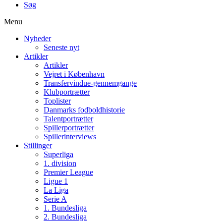
Søg
Menu
Nyheder
Seneste nyt
Artikler
Artikler
Vejret i København
Transfervindue-gennemgange
Klubportrætter
Toplister
Danmarks fodboldhistorie
Talentportrætter
Spillerportrætter
Spillerinterviews
Stillinger
Superliga
1. division
Premier League
Ligue 1
La Liga
Serie A
1. Bundesliga
2. Bundesliga