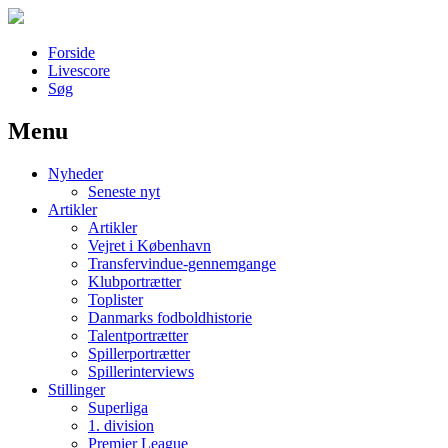
Forside
Livescore
Søg
Menu
Наши партнеры
Nyheder
лучшие займы
Seneste nyt
Artikler
Artikler
Vejret i København
Transfervindue-gennemgange
Klubportrætter
Toplister
Danmarks fodboldhistorie
Talentportrætter
Spillerportrætter
Spillerinterviews
Stillinger
Superliga
1. division
Premier League