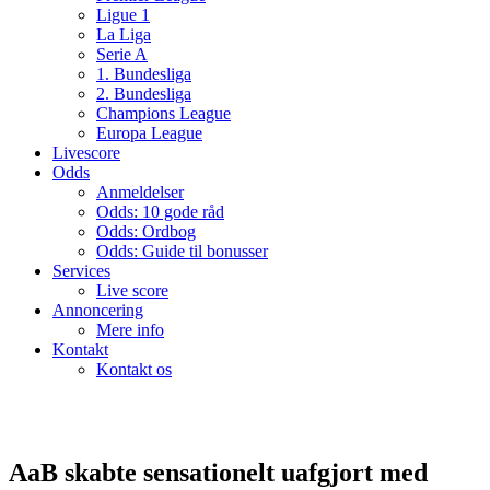
Ligue 1
La Liga
Serie A
1. Bundesliga
2. Bundesliga
Champions League
Europa League
Livescore
Odds
Anmeldelser
Odds: 10 gode råd
Odds: Ordbog
Odds: Guide til bonusser
Services
Live score
Annoncering
Mere info
Kontakt
Kontakt os
AaB skabte sensationelt uafgjort med