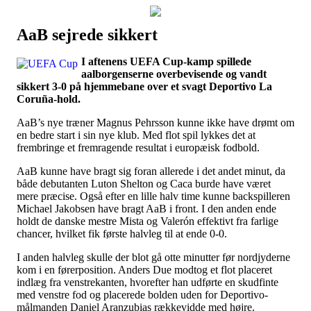
AaB sejrede sikkert
Наши партнеры
I aftenens UEFA Cup-kamp spillede
лучшие займы
aalborgenserne overbevisende og vandt
sikkert 3-0 på hjemmebane over et svagt Deportivo La
Coruña-hold.
AaB’s nye træner Magnus Pehrsson kunne ikke have drømt om
en bedre start i sin nye klub. Med flot spil lykkes det at
frembringe et fremragende resultat i europæisk fodbold.
AaB kunne have bragt sig foran allerede i det andet minut, da
både debutanten Luton Shelton og Caca burde have været
mere præcise. Også efter en lille halv time kunne backspilleren
Michael Jakobsen have bragt AaB i front. I den anden ende
holdt de danske mestre Mista og Valerón effektivt fra farlige
chancer, hvilket fik første halvleg til at ende 0-0.
I anden halvleg skulle der blot gå otte minutter før nordjyderne
kom i en førerposition. Anders Due modtog et flot placeret
indlæg fra venstrekanten, hvorefter han udførte en skudfinte
med venstre fod og placerede bolden uden for Deportivo-
målmanden Daniel Aranzubias rækkevidde med højre.