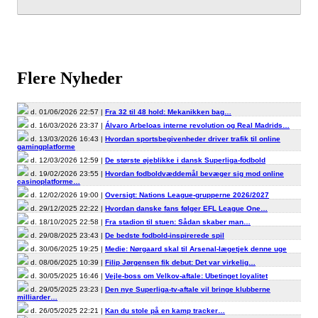
Flere Nyheder
d. 01/06/2026 22:57 |
Fra 32 til 48 hold: Mekanikken bag…
d. 16/03/2026 23:37 |
Álvaro Arbeloas interne revolution og Real Madrids…
d. 13/03/2026 16:43 |
Hvordan sportsbegivenheder driver trafik til online
gamingplatforme
d. 12/03/2026 12:59 |
De største øjeblikke i dansk Superliga-fodbold
d. 19/02/2026 23:55 |
Hvordan fodboldvæddemål bevæger sig mod online
casinoplatforme…
d. 12/02/2026 19:00 |
Oversigt: Nations League-grupperne 2026/2027
d. 29/12/2025 22:22 |
Hvordan danske fans følger EFL League One…
d. 18/10/2025 22:58 |
Fra stadion til stuen: Sådan skaber man…
d. 29/08/2025 23:43 |
De bedste fodbold-inspirerede spil
d. 30/06/2025 19:25 |
Medie: Nørgaard skal til Arsenal-lægetjek denne uge
d. 08/06/2025 10:39 |
Filip Jørgensen fik debut: Det var virkelig…
d. 30/05/2025 16:46 |
Vejle-boss om Velkov-aftale: Ubetinget loyalitet
d. 29/05/2025 23:23 |
Den nye Superliga-tv-aftale vil bringe klubberne
milliarder…
d. 26/05/2025 22:21 |
Kan du stole på en kamp tracker…