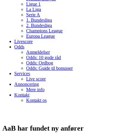
Ligue 1
La Liga
Serie A
1. Bundesliga
2. Bundesliga
Champions League
Europa League
Livescore
Odds
Anmeldelser
Odds: 10 gode råd
Odds: Ordbog
Odds: Guide til bonusser
Services
Live score
Annoncering
Mere info
Kontakt
Kontakt os
AaB har fundet ny anfører