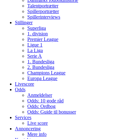
Danmarks fodboldhistorie
Talentportrætter
Spillerportrætter
Spillerinterviews
Stillinger
Superliga
1. division
Premier League
Ligue 1
La Liga
Serie A
1. Bundesliga
2. Bundesliga
Champions League
Europa League
Livescore
Odds
Anmeldelser
Odds: 10 gode råd
Odds: Ordbog
Odds: Guide til bonusser
Services
Live score
Annoncering
Mere info