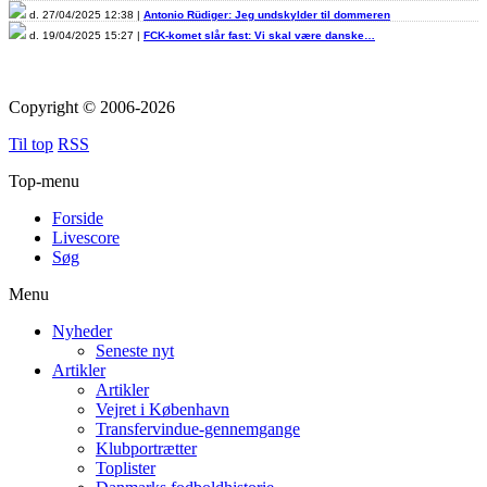
d. 27/04/2025 12:38 |
Antonio Rüdiger: Jeg undskylder til dommeren
d. 19/04/2025 15:27 |
FCK-komet slår fast: Vi skal være danske…
Copyright © 2006-2026
Til top
RSS
Top-menu
Forside
Livescore
Søg
Menu
Nyheder
Seneste nyt
Artikler
Artikler
Vejret i København
Transfervindue-gennemgange
Klubportrætter
Toplister