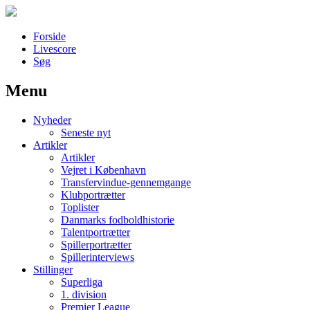
Forside
Livescore
Søg
Menu
Наши партнеры
Nyheder
лучшие займы
Seneste nyt
Artikler
Artikler
Vejret i København
Transfervindue-gennemgange
Klubportrætter
Toplister
Danmarks fodboldhistorie
Talentportrætter
Spillerportrætter
Spillerinterviews
Stillinger
Superliga
1. division
Premier League