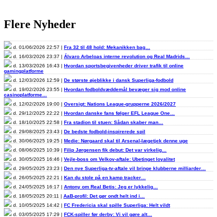
Flere Nyheder
d. 01/06/2026 22:57 |
Fra 32 til 48 hold: Mekanikken bag…
d. 16/03/2026 23:37 |
Álvaro Arbeloas interne revolution og Real Madrids…
d. 13/03/2026 16:43 |
Hvordan sportsbegivenheder driver trafik til online
gamingplatforme
d. 12/03/2026 12:59 |
De største øjeblikke i dansk Superliga-fodbold
d. 19/02/2026 23:55 |
Hvordan fodboldvæddemål bevæger sig mod online
casinoplatforme…
d. 12/02/2026 19:00 |
Oversigt: Nations League-grupperne 2026/2027
d. 29/12/2025 22:22 |
Hvordan danske fans følger EFL League One…
d. 18/10/2025 22:58 |
Fra stadion til stuen: Sådan skaber man…
d. 29/08/2025 23:43 |
De bedste fodbold-inspirerede spil
d. 30/06/2025 19:25 |
Medie: Nørgaard skal til Arsenal-lægetjek denne uge
d. 08/06/2025 10:39 |
Filip Jørgensen fik debut: Det var virkelig…
d. 30/05/2025 16:46 |
Vejle-boss om Velkov-aftale: Ubetinget loyalitet
d. 29/05/2025 23:23 |
Den nye Superliga-tv-aftale vil bringe klubberne milliarder…
d. 26/05/2025 22:21 |
Kan du stole på en kamp tracker…
d. 24/05/2025 16:17 |
Antony om Real Betis: Jeg er lykkelig…
d. 18/05/2025 20:11 |
AaB-profil: Det gør ondt helt ind i…
d. 10/05/2025 14:42 |
FC Fredericia skal spille Superliga: Helt vildt
d. 03/05/2025 17:29 |
FCK-spiller før derby: Vi vil gøre alt…