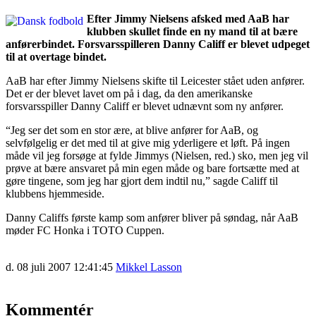
Efter Jimmy Nielsens afsked med AaB har
klubben skullet finde en ny mand til at bære
anførerbindet. Forsvarsspilleren Danny Califf er blevet udpeget
til at overtage bindet.
AaB har efter Jimmy Nielsens skifte til Leicester stået uden anfører.
Det er der blevet lavet om på i dag, da den amerikanske
forsvarsspiller Danny Califf er blevet udnævnt som ny anfører.
“Jeg ser det som en stor ære, at blive anfører for AaB, og
selvfølgelig er det med til at give mig yderligere et løft. På ingen
måde vil jeg forsøge at fylde Jimmys (Nielsen, red.) sko, men jeg vil
prøve at bære ansvaret på min egen måde og bare fortsætte med at
gøre tingene, som jeg har gjort dem indtil nu,” sagde Califf til
klubbens hjemmeside.
Danny Califfs første kamp som anfører bliver på søndag, når AaB
møder FC Honka i TOTO Cuppen.
d. 08 juli 2007 12:41:45
Mikkel Lasson
Kommentér