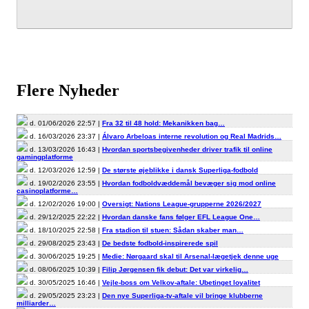
Flere Nyheder
d. 01/06/2026 22:57 |
Fra 32 til 48 hold: Mekanikken bag…
d. 16/03/2026 23:37 |
Álvaro Arbeloas interne revolution og Real Madrids…
d. 13/03/2026 16:43 |
Hvordan sportsbegivenheder driver trafik til online
gamingplatforme
d. 12/03/2026 12:59 |
De største øjeblikke i dansk Superliga-fodbold
d. 19/02/2026 23:55 |
Hvordan fodboldvæddemål bevæger sig mod online
casinoplatforme…
d. 12/02/2026 19:00 |
Oversigt: Nations League-grupperne 2026/2027
d. 29/12/2025 22:22 |
Hvordan danske fans følger EFL League One…
d. 18/10/2025 22:58 |
Fra stadion til stuen: Sådan skaber man…
d. 29/08/2025 23:43 |
De bedste fodbold-inspirerede spil
d. 30/06/2025 19:25 |
Medie: Nørgaard skal til Arsenal-lægetjek denne uge
d. 08/06/2025 10:39 |
Filip Jørgensen fik debut: Det var virkelig…
d. 30/05/2025 16:46 |
Vejle-boss om Velkov-aftale: Ubetinget loyalitet
d. 29/05/2025 23:23 |
Den nye Superliga-tv-aftale vil bringe klubberne
milliarder…