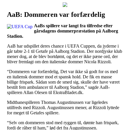
AaB: Dommeren var forfærdelig
Наши партнеры
AaBs spillere var langt fra tilfredse efter
лучшие займы
gårsdagens dommerpræstation på Aalborg
Stadion.
AaB har udspillet deres chance i UEFA Cuppen, da jyderne i
går tabte 2-1 til Getafe på Aalborg Stadion. Der nordjyske klub
mener dog, at de blev bortdømt, og det er ikke pæne ord, der
bliver fremlagt om den italienske dommer Nicola Rizzoli.
“Dommeren var forfærdelig, Det var ikke så godt for os med
en italiensk dommer mod et spansk hold. De fik en masse
billige frispark. Sådan som de smed sig, skulle der have været
bestilt fem ambulancer til Aalborg Stadion,” sagde AaB-
spilleren Allan Olesen til EkstraBladet.dk.
Midtbanespilleren Thomas Augustinussen var ligeledes
utilfreds med Rizzoli. Augustinussen mener, at Rizzoli lyttede
for meget til Getafes spillere.
“Selv om dommeren stod med ryggen til, dømte han frispark,
fordi de råber til ham,” lød det fra Augustinussen.