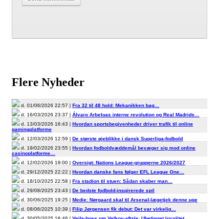
Flere Nyheder
d. 01/06/2026 22:57 |
Fra 32 til 48 hold: Mekanikken bag…
d. 16/03/2026 23:37 |
Álvaro Arbeloas interne revolution og Real Madrids…
d. 13/03/2026 16:43 |
Hvordan sportsbegivenheder driver trafik til online
gamingplatforme
d. 12/03/2026 12:59 |
De største øjeblikke i dansk Superliga-fodbold
d. 19/02/2026 23:55 |
Hvordan fodboldvæddemål bevæger sig mod online
casinoplatforme…
d. 12/02/2026 19:00 |
Oversigt: Nations League-grupperne 2026/2027
d. 29/12/2025 22:22 |
Hvordan danske fans følger EFL League One…
d. 18/10/2025 22:58 |
Fra stadion til stuen: Sådan skaber man…
d. 29/08/2025 23:43 |
De bedste fodbold-inspirerede spil
d. 30/06/2025 19:25 |
Medie: Nørgaard skal til Arsenal-lægetjek denne uge
d. 08/06/2025 10:39 |
Filip Jørgensen fik debut: Det var virkelig…
d. 30/05/2025 16:46 |
Vejle-boss om Velkov-aftale: Ubetinget loyalitet