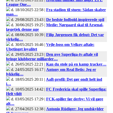
League One…
d. 18/10/2025 22:58 |
Fra stadion til stuen: Sådan skaber
man…
d. 29/08/2025 23:43 |
De bedste fodbold-inspirerede spil
d. 30/06/2025 19:25 |
Medie: Nørgaard skal til Arsenal-
lægetjek denne uge
d. 08/06/2025 10:39 |
Filip Jørgensen fik debut: Det var
virkelig…
d. 30/05/2025 16:46 |
Vejle-boss om Velkov-aftale:
Ubetinget loyalitet
d. 29/05/2025 23:23 |
Den nye Superliga-tv-aftale vil
bringe klubberne milliarder…
d. 26/05/2025 22:21 |
Kan du stole på en kamp tracker…
d. 24/05/2025 16:17 |
Antony om Real Betis: Jeg er
lykkelig…
d. 18/05/2025 20:11 |
AaB-profil: Det gør ondt helt ind
i…
d. 10/05/2025 14:42 |
FC Fredericia skal spille Superliga:
Helt vildt
d. 03/05/2025 17:29 |
FCK-spiller før derby: Vi vil gøre
alt…
d. 27/04/2025 12:38 |
Antonio Rüdiger: Jeg undskylder