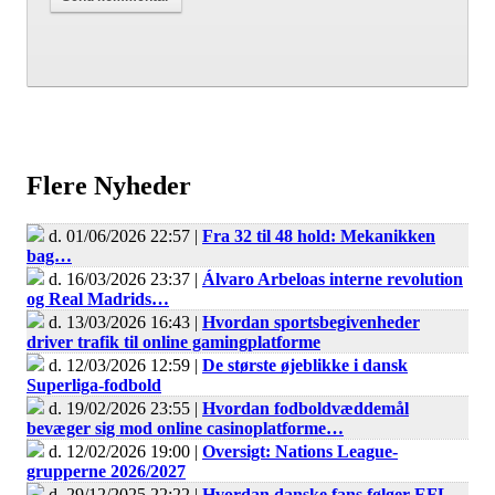
Flere Nyheder
d. 01/06/2026 22:57 |
Fra 32 til 48 hold: Mekanikken
bag…
d. 16/03/2026 23:37 |
Álvaro Arbeloas interne revolution
og Real Madrids…
d. 13/03/2026 16:43 |
Hvordan sportsbegivenheder
driver trafik til online gamingplatforme
d. 12/03/2026 12:59 |
De største øjeblikke i dansk
Superliga-fodbold
d. 19/02/2026 23:55 |
Hvordan fodboldvæddemål
bevæger sig mod online casinoplatforme…
d. 12/02/2026 19:00 |
Oversigt: Nations League-
grupperne 2026/2027
d. 29/12/2025 22:22 |
Hvordan danske fans følger EFL