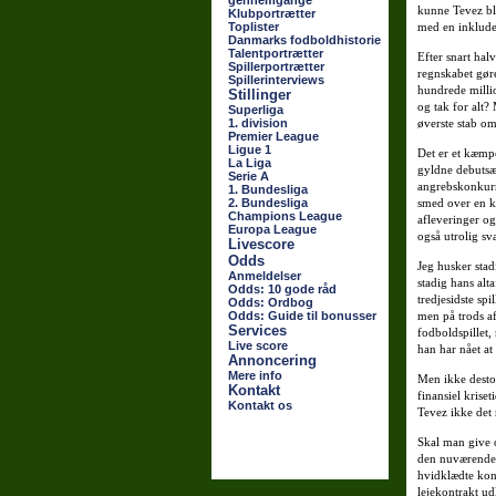
gennemgange
kunne Tevez bl
Klubportrætter
Toplister
med en inklude
Danmarks fodboldhistorie
Talentportrætter
Efter snart hal
Spillerportrætter
regnskabet gøre
Spillerinterviews
hundrede millio
Stillinger
og tak for alt?
Superliga
1. division
øverste stab o
Premier League
Ligue 1
Det er et kæmpe
La Liga
gyldne debutsæs
Serie A
angrebskonkurre
1. Bundesliga
2. Bundesliga
smed over en kv
Champions League
afleveringer og
Europa League
også utrolig sv
Livescore
Odds
Jeg husker stad
Anmeldelser
stadig hans al
Odds: 10 gode råd
tredjesidste spi
Odds: Ordbog
Odds: Guide til bonusser
men på trods af
Services
fodboldspillet,
Live score
han har nået at
Annoncering
Mere info
Men ikke desto 
Kontakt
finansiel krise
Kontakt os
Tevez ikke det 
Skal man give o
den nuværende 
hvidklædte kon
lejekontrakt u