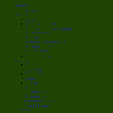
Nyheder
Seneste nyt
Artikler
Artikler
Vejret i København
Transfervindue-gennemgange
Klubportrætter
Toplister
Danmarks fodboldhistorie
Talentportrætter
Spillerportrætter
Spillerinterviews
Stillinger
Superliga
1. division
Premier League
Ligue 1
La Liga
Serie A
1. Bundesliga
2. Bundesliga
Champions League
Europa League
Livescore