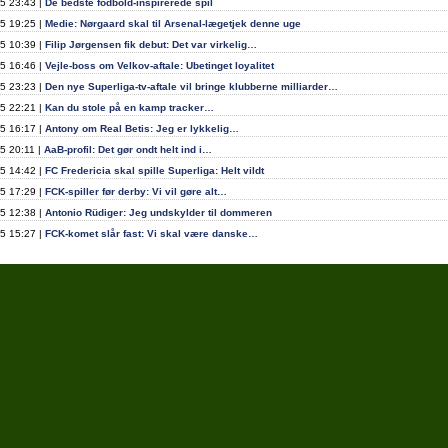
5 23:43 |
De bedste fodbold-inspirerede spil
5 19:25 |
Medie: Nørgaard skal til Arsenal-lægetjek denne uge
5 10:39 |
Filip Jørgensen fik debut: Det var virkelig…
5 16:46 |
Vejle-boss om Velkov-aftale: Ubetinget loyalitet
5 23:23 |
Den nye Superliga-tv-aftale vil bringe klubberne milliarder…
5 22:21 |
Kan du stole på en kamp tracker…
5 16:17 |
Antony om Real Betis: Jeg er lykkelig…
5 20:11 |
AaB-profil: Det gør ondt helt ind i…
5 14:42 |
FC Fredericia skal spille Superliga: Helt vildt
5 17:29 |
FCK-spiller før derby: Vi vil gøre alt…
5 12:38 |
Antonio Rüdiger: Jeg undskylder til dommeren
5 15:27 |
FCK-komet slår fast: Vi skal være danske…