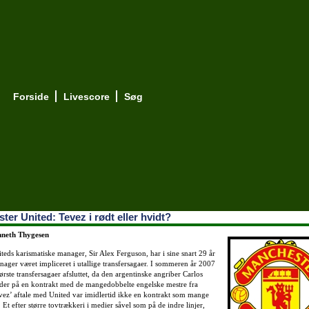
Forside
Livescore
Søg
er United: Tevez i rødt eller hvidt?
nneth Thygesen
eds karismatiske manager, Sir Alex Ferguson, har i sine snart 29 år
ger været impliceret i utallige transfersagaer. I sommeren år 2007
tørste transfersagaer afsluttet, da den argentinske angriber Carlos
der på en kontrakt med de mangedobbelte engelske mestre fra
vez’ aftale med United var imidlertid ikke en kontrakt som mange
 Et efter større tovtrækkeri i medier såvel som på de indre linjer,