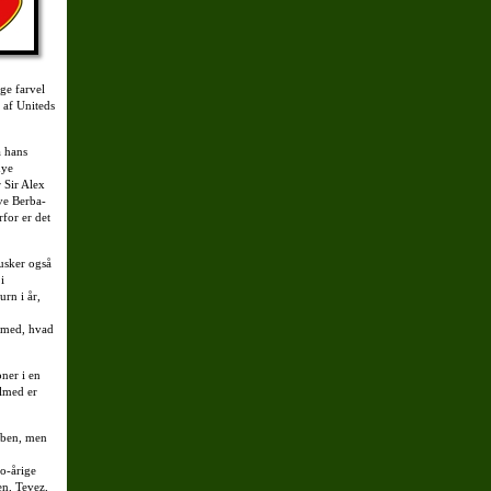
ge farvel
 af Uniteds
a hans
nye
r Sir Alex
ive Berba-
rfor er det
husker også
i
rn i år,
s med, hvad
oner i en
ilmed er
ubben, men
to-årige
en, Tevez,