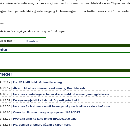
t kontroversiel udtalelse, da han klargjorte overfor pressen, at Real Madrid var en ”drømmeklu
agaen har igen udviklet sig – denne gang til Tevez-sagaen II. Fortsætter Tevez i rødt? Eller ender
ger..
lukkende udtryk for skribentens egne holdninger.
 2009 16:36:19
Redaktionen
tér
yheder
6 22:57 |
Fra 32 til 48 hold: Mekanikken bag…
6 23:37 |
Álvaro Arbeloas interne revolution og Real Madrids…
6 16:43 |
Hvordan sportsbegivenheder driver trafik til online gamingplatforme
6 12:59 |
De største øjeblikke i dansk Superliga-fodbold
6 23:55 |
Hvordan fodboldvæddemål bevæger sig mod online casinoplatforme…
6 19:00 |
Oversigt: Nations League-grupperne 2026/2027
5 22:22 |
Hvordan danske fans følger EFL League One…
5 22:58 |
Fra stadion til stuen: Sådan skaber man…