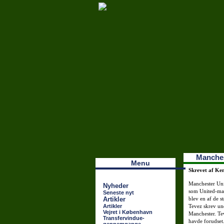
Наши партнеры
лучшие займы
Manchest
Menu
Skrevet af Ke
Manchester Unit
Nyheder
som United-mana
Seneste nyt
Artikler
blev en af de s
Artikler
Tevez skrev un
Vejret i København
Manchester. Te
Transfervindue-
havde forudset.