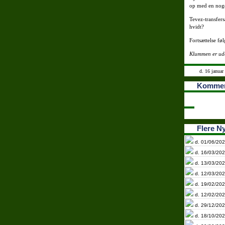
op med en noge
Tevez-transfers
hvidt?
Fortsættelse føl
Klummen er ude
d. 16 januar
Kommen
Flere N
d. 01/06/202
d. 16/03/202
d. 13/03/202
d. 12/03/202
d. 19/02/202
d. 12/02/202
d. 29/12/202
d. 18/10/202