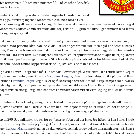
ive præsenteret i United med nummer 32 – på en toårig lejeaftale
ret forkøbsret.
vandet år med op- og nedture for den argentinske troldmand skal
s op på direktørgangene i Manchester. Skal man betale flere
ner kroner og sikre sig Tevez i mange år frem, eller skal man slå de argentinske teltpæle op og si
 Manchester Uniteds administrerende direktør, David Gill, grubler i disse uger sammen med resten
mkring det spørgsmål.
 dilemma af flere grunde. Dels fordi Tevez’ præstationer i indeværende sæson har været langt fr
oner, hvor perlerne såvel som de vitale 1-0-scoringer væltede ind. Men også dels fordi at hans 
nt, Dimitar Berbatov, efter en halvsløj start i den røde trøje for alvor er begyndt at vise, hvorfo
art milliard efter ham. Den tidligere Tottenham-striker spiller formidabelt i øjeblikket, og kreat
 mål er en ligeså naturligt pt., som at Sir Alex sidder på trænerbænken for Manchester United. De
ært som indædt United-supporter at finde ud, hvilken side man hælder til.
ig Carlos Tevez’ udlignende mål i Tottenham i overtiden på White Hart Lane i sidste sæson. Jeg 
tafgørende udligning mod Roma i
Champions League
, såvel som hovedstødsmålet på Ewood Park 
llerunde i
Premier League
. Jeg husker også hans imponerende fire mål i cup-kampen mod Blackbu
 de vigtige mål, de afgørende ryk og alt det fine, æstetiske som Carlos Tevez formår at gøre ved
 nager tvivlen stadig i mig. Han har efter halvanden sæson vist sit værd, og jeg er fuldt ud tilfred
 præstere.
mindre skal den kendsgerning sættes i forhold til et prisskilt på adskillige hundrede millioner kr
tid, hvor hverken The Glazers eller andre Red Devils-sponsorer plasker rundt i en pøl af penge. T
naturlige førstevalg mere, da Berbatov fuldstændig har overtaget på den konto.
p til 200-300 millioner kroner for en ”reserve”? Jeg ved det ikke. Jeg håber, at han bliver i kl
pris er for høj. Han må op på vægtskålen i United, men i takt med United-ledelsens tøven har de
ger fra
Real Madrid
meldt ud, at de skal opfattes som alvorlige bejlere til argentineren, når hans 
dløber til sommer. I kølvandet på den udmelding fra Real-præsident Calderon fulgte hovedperson