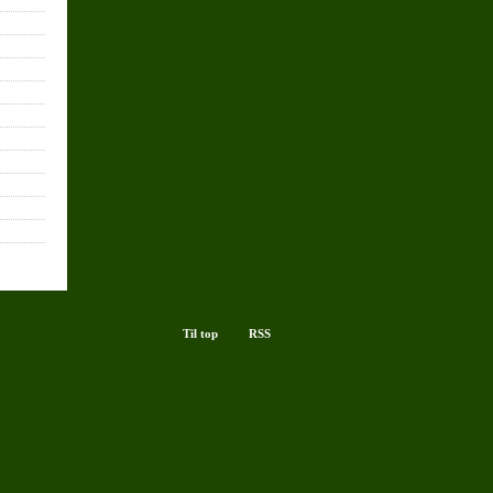
Til top
RSS