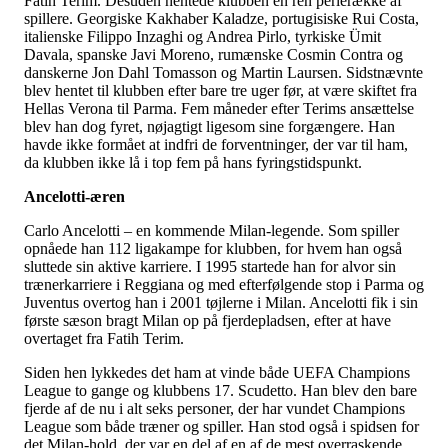
Fatih Terim. Desuden hentede klubben en ren perlerække af
spillere. Georgiske Kakhaber Kaladze, portugisiske Rui Costa,
italienske Filippo Inzaghi og Andrea Pirlo, tyrkiske Ümit
Davala, spanske Javi Moreno, rumænske Cosmin Contra og
danskerne Jon Dahl Tomasson og Martin Laursen. Sidstnævnte
blev hentet til klubben efter bare tre uger før, at være skiftet fra
Hellas Verona til Parma. Fem måneder efter Terims ansættelse
blev han dog fyret, nøjagtigt ligesom sine forgængere. Han
havde ikke formået at indfri de forventninger, der var til ham,
da klubben ikke lå i top fem på hans fyringstidspunkt.
Ancelotti-æren
Carlo Ancelotti – en kommende Milan-legende. Som spiller
opnåede han 112 ligakampe for klubben, for hvem han også
sluttede sin aktive karriere. I 1995 startede han for alvor sin
trænerkarriere i Reggiana og med efterfølgende stop i Parma og
Juventus overtog han i 2001 tøjlerne i Milan. Ancelotti fik i sin
første sæson bragt Milan op på fjerdepladsen, efter at have
overtaget fra Fatih Terim.
Siden hen lykkedes det ham at vinde både UEFA Champions
League to gange og klubbens 17. Scudetto. Han blev den bare
fjerde af de nu i alt seks personer, der har vundet Champions
League som både træner og spiller. Han stod også i spidsen for
det Milan-hold, der var en del af en af de mest overraskende