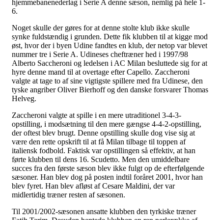
hjemmebanenederlag i Serie A denne sæson, nemlig på hele 1-
6.
Noget skulle der gøres for at denne stolte klub ikke skulle
synke fuldstændig i grunden. Dette fik klubben til at kigge mod
øst, hvor der i byen Udine fandtes en klub, der netop var blevet
nummer tre i Serie A. Udineses cheftræner hed i 1997/98
Alberto Saccheroni og ledelsen i AC Milan besluttede sig for at
hyre denne mand til at overtage efter Capello. Zaccheroni
valgte at tage to af sine vigtigste spillere med fra Udinese, den
tyske angriber Oliver Bierhoff og den danske forsvarer Thomas
Helveg.
Zaccheroni valgte at spille i en mere utraditionel 3-4-3-
opstilling, i modsætning til den mere gængse 4-4-2-opstilling,
der oftest blev brugt. Denne opstilling skulle dog vise sig at
være den rette opskrift til at få Milan tilbage til toppen af
italiensk fodbold. Faktisk var opstillingen så effektiv, at han
førte klubben til dens 16. Scudetto. Men den umiddelbare
succes fra den første sæson blev ikke fulgt op de efterfølgende
sæsoner. Han blev dog på posten indtil foråret 2001, hvor han
blev fyret. Han blev afløst af Cesare Maldini, der var
midlertidig træner resten af sæsonen.
Til 2001/2002-sæsonen ansatte klubben den tyrkiske træner