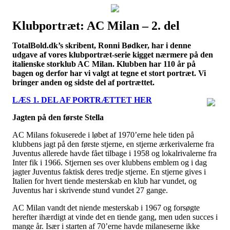
Klubportræt: AC Milan – 2. del
Наши партнеры
TotalBold.dk’s skribent, Ronni Bødker, har i denne
лучшие займы
udgave af vores klubportræt-serie kigget nærmere på den
italienske storklub AC Milan. Klubben har 110 år på
bagen og derfor har vi valgt at tegne et stort portræt. Vi
bringer anden og sidste del af portrættet.
LÆS 1. DEL AF PORTRÆTTET HER
Jagten på den første Stella
AC Milans fokuserede i løbet af 1970’erne hele tiden på
klubbens jagt på den første stjerne, en stjerne ærkerivalerne fra
Juventus allerede havde fået tilbage i 1958 og lokalrivalerne fra
Inter fik i 1966. Stjernen ses over klubbens emblem og i dag
jagter Juventus faktisk deres tredje stjerne. En stjerne gives i
Italien for hvert tiende mesterskab en klub har vundet, og
Juventus har i skrivende stund vundet 27 gange.
AC Milan vandt det niende mesterskab i 1967 og forsøgte
herefter ihærdigt at vinde det en tiende gang, men uden succes i
mange år. Især i starten af 70’erne havde milaneserne ikke