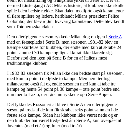
dømt for matchfixing og tvangsnedrykket til Serie B. Det var
dermed første gang i AC Milans historie, at klubben ikke skulle
spille i den bedste række. Skandalen medførte også karantæner
til flere spillere og ledere, heriblandt Milans præsident Felice
Colombo, der blev idømt livsvarig karantæne. Dette blev kendt
som Totonero-skandalen.
Den efterfølgende sæson rykkede Milan dog op igen i
Serie A
med en førsteplads i Serie B, men sæsonen 1981-82 blev en
kæmpe skuffelse for klubben, der endte med kun at skrabe 24
point samme i 30 kampe og lige akkurat ikke klarede sig.
Derfor stod den igen på Serie B for en af Italiens mest
traditionsrige klubber.
I 1982-83-sæsonen fik Milan ikke den bedste start på sæsonen,
med kun to point i de første to kampe. Men herefter tog
milaneserne også fat og endte sæsonen med kun at tabe tre
kampe og hente 54 point på 38 kampe – otte point bedre end
nummer to Lazio, der først nu rykkede op i Serie A igen.
Det lykkedes Rossoneri at blive i Serie A den efterfølgende
sæson på trods af de kun fik skrabet seks point sammen i de
første seks kampe. Siden har klubben ikke været nede og er
den klub der har været tredjeflest år i Serie A, kun overgået af
Juventus (med et år) og Inter (med to år).