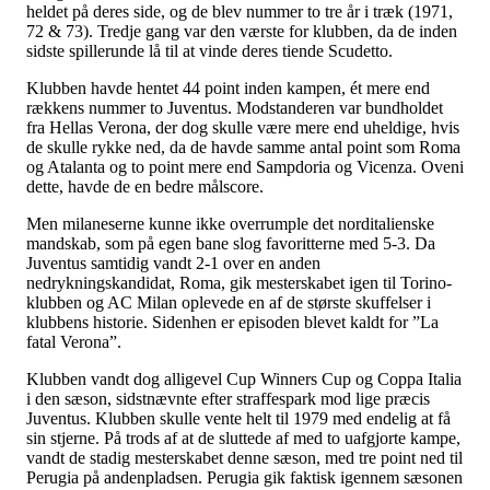
heldet på deres side, og de blev nummer to tre år i træk (1971,
72 & 73). Tredje gang var den værste for klubben, da de inden
sidste spillerunde lå til at vinde deres tiende Scudetto.
Klubben havde hentet 44 point inden kampen, ét mere end
rækkens nummer to Juventus. Modstanderen var bundholdet
fra Hellas Verona, der dog skulle være mere end uheldige, hvis
de skulle rykke ned, da de havde samme antal point som Roma
og Atalanta og to point mere end Sampdoria og Vicenza. Oveni
dette, havde de en bedre målscore.
Men milaneserne kunne ikke overrumple det norditalienske
mandskab, som på egen bane slog favoritterne med 5-3. Da
Juventus samtidig vandt 2-1 over en anden
nedrykningskandidat, Roma, gik mesterskabet igen til Torino-
klubben og AC Milan oplevede en af de største skuffelser i
klubbens historie. Sidenhen er episoden blevet kaldt for ”La
fatal Verona”.
Klubben vandt dog alligevel Cup Winners Cup og Coppa Italia
i den sæson, sidstnævnte efter straffespark mod lige præcis
Juventus. Klubben skulle vente helt til 1979 med endelig at få
sin stjerne. På trods af at de sluttede af med to uafgjorte kampe,
vandt de stadig mesterskabet denne sæson, med tre point ned til
Perugia på andenpladsen. Perugia gik faktisk igennem sæsonen