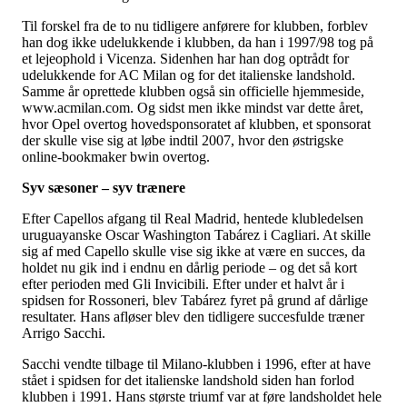
Til forskel fra de to nu tidligere anførere for klubben, forblev
han dog ikke udelukkende i klubben, da han i 1997/98 tog på
et lejeophold i Vicenza. Sidenhen har han dog optrådt for
udelukkende for AC Milan og for det italienske landshold.
Samme år oprettede klubben også sin officielle hjemmeside,
www.acmilan.com. Og sidst men ikke mindst var dette året,
hvor Opel overtog hovedsponsoratet af klubben, et sponsorat
der skulle vise sig at løbe indtil 2007, hvor den østrigske
online-bookmaker bwin overtog.
Syv sæsoner – syv trænere
Efter Capellos afgang til Real Madrid, hentede klubledelsen
uruguayanske Oscar Washington Tabárez i Cagliari. At skille
sig af med Capello skulle vise sig ikke at være en succes, da
holdet nu gik ind i endnu en dårlig periode – og det så kort
efter perioden med Gli Invicibili. Efter under et halvt år i
spidsen for Rossoneri, blev Tabárez fyret på grund af dårlige
resultater. Hans afløser blev den tidligere succesfulde træner
Arrigo Sacchi.
Sacchi vendte tilbage til Milano-klubben i 1996, efter at have
stået i spidsen for det italienske landshold siden han forlod
klubben i 1991. Hans største triumf var at føre landsholdet hele