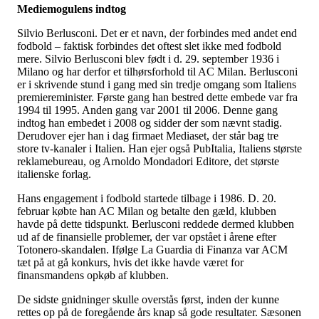
Mediemogulens indtog
Silvio Berlusconi. Det er et navn, der forbindes med andet end
fodbold – faktisk forbindes det oftest slet ikke med fodbold
mere. Silvio Berlusconi blev født i d. 29. september 1936 i
Milano og har derfor et tilhørsforhold til AC Milan. Berlusconi
er i skrivende stund i gang med sin tredje omgang som Italiens
premiereminister. Første gang han bestred dette embede var fra
1994 til 1995. Anden gang var 2001 til 2006. Denne gang
indtog han embedet i 2008 og sidder der som nævnt stadig.
Derudover ejer han i dag firmaet Mediaset, der står bag tre
store tv-kanaler i Italien. Han ejer også PubItalia, Italiens største
reklamebureau, og Arnoldo Mondadori Editore, det største
italienske forlag.
Hans engagement i fodbold startede tilbage i 1986. D. 20.
februar købte han AC Milan og betalte den gæld, klubben
havde på dette tidspunkt. Berlusconi reddede dermed klubben
ud af de finansielle problemer, der var opstået i årene efter
Totonero-skandalen. Ifølge La Guardia di Finanza var ACM
tæt på at gå konkurs, hvis det ikke havde været for
finansmandens opkøb af klubben.
De sidste gnidninger skulle overstås først, inden der kunne
rettes op på de foregående års knap så gode resultater. Sæsonen