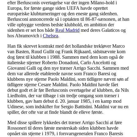
efter Berlusconis overtagelse var der ingen Milano-hold i
Europa, for første gange siden UEFA havde oprettet
europæiske klubturneringer og den eneste gang sidenhen.
Berlusconi annoncerede så i optakten til 86-87-sænonen, at han
ville opbygge verdens bedste klubhold, en ambition der
sidenhen er set hos både
Real Madrid
med deres Galaticos og
hos Abramovich i
Chelsea
.
Han fik skrevet kontrakt med det hollandske trekløver Marco
van Basten, Ruud Gullit og Frank Rijkaard, sidstnævnte kom
dog først til klubben i 1988. Sammen med dem kom også de
italienske stjerner Roberto Donadoni, Carlo Ancelotti og
Giovanni Galli og den nye træner Arrigo Sacchi. Sammen med
dem var allerede etablerede navne som Franco Baresi og
klubbens nye stjerne Paolo Maldini, som tidligere nævnt søn af
tidligere stjerne Cesare Maldini. Paolo Maldini havde fået
debut godt et år før Berlusconis overtagelse af klubben, da Nils
Liedholm, der var tilbage i sin tredje omgang som træner i
klubben, gav ham debut d. 20. januar 1985, i en kamp mod
Udinese, som indskifter for Sergio Battistini. Maldini var nu en
spiller, der ofte var at finde blandt de elleve første.
Med disse spillere lykkedes det træner Arrigo Sacchi at føre
Rossoneri til deres første mesterskab siden klubben havde
opnået sin stjerne i 1979, i forsvarsgeneralen Franco Baresis