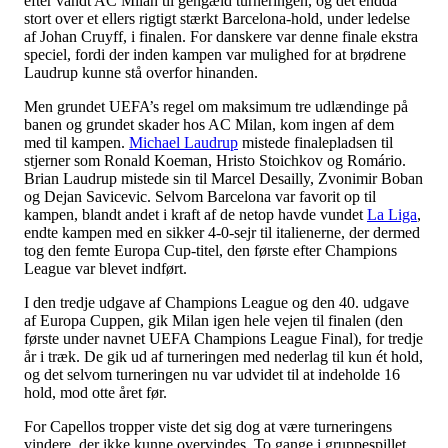
efter vandt AC Milan til gengæld turneringen, og det endda
stort over et ellers rigtigt stærkt Barcelona-hold, under ledelse
af Johan Cruyff, i finalen. For danskere var denne finale ekstra
speciel, fordi der inden kampen var mulighed for at brødrene
Laudrup kunne stå overfor hinanden.
Men grundet UEFA’s regel om maksimum tre udlændinge på
banen og grundet skader hos AC Milan, kom ingen af dem
med til kampen.
Michael Laudrup
mistede finalepladsen til
stjerner som Ronald Koeman, Hristo Stoichkov og Romário.
Brian Laudrup mistede sin til Marcel Desailly, Zvonimir Boban
og Dejan Savicevic. Selvom Barcelona var favorit op til
kampen, blandt andet i kraft af de netop havde vundet
La Liga
,
endte kampen med en sikker 4-0-sejr til italienerne, der dermed
tog den femte Europa Cup-titel, den første efter Champions
League var blevet indført.
I den tredje udgave af Champions League og den 40. udgave
af Europa Cuppen, gik Milan igen hele vejen til finalen (den
første under navnet UEFA Champions League Final), for tredje
år i træk. De gik ud af turneringen med nederlag til kun ét hold,
og det selvom turneringen nu var udvidet til at indeholde 16
hold, mod otte året før.
For Capellos tropper viste det sig dog at være turneringens
vindere, der ikke kunne overvindes. To gange i gruppespillet