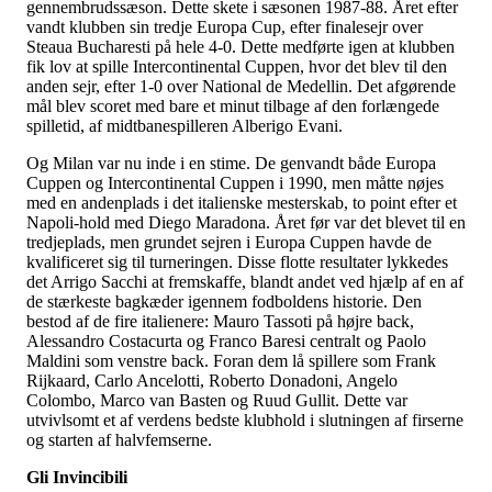
gennembrudssæson. Dette skete i sæsonen 1987-88. Året efter
vandt klubben sin tredje Europa Cup, efter finalesejr over
Steaua Bucharesti på hele 4-0. Dette medførte igen at klubben
fik lov at spille Intercontinental Cuppen, hvor det blev til den
anden sejr, efter 1-0 over National de Medellin. Det afgørende
mål blev scoret med bare et minut tilbage af den forlængede
spilletid, af midtbanespilleren Alberigo Evani.
Og Milan var nu inde i en stime. De genvandt både Europa
Cuppen og Intercontinental Cuppen i 1990, men måtte nøjes
med en andenplads i det italienske mesterskab, to point efter et
Napoli-hold med Diego Maradona. Året før var det blevet til en
tredjeplads, men grundet sejren i Europa Cuppen havde de
kvalificeret sig til turneringen. Disse flotte resultater lykkedes
det Arrigo Sacchi at fremskaffe, blandt andet ved hjælp af en af
de stærkeste bagkæder igennem fodboldens historie. Den
bestod af de fire italienere: Mauro Tassoti på højre back,
Alessandro Costacurta og Franco Baresi centralt og Paolo
Maldini som venstre back. Foran dem lå spillere som Frank
Rijkaard, Carlo Ancelotti, Roberto Donadoni, Angelo
Colombo, Marco van Basten og Ruud Gullit. Dette var
utvivlsomt et af verdens bedste klubhold i slutningen af firserne
og starten af halvfemserne.
Gli Invincibili