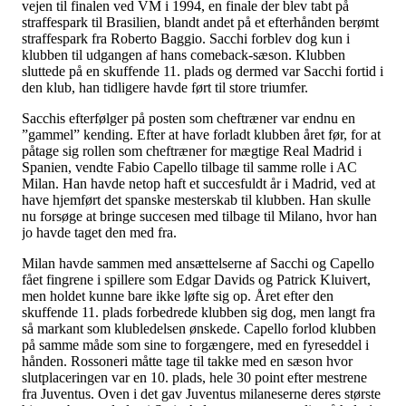
vejen til finalen ved VM i 1994, en finale der blev tabt på
straffespark til Brasilien, blandt andet på et efterhånden berømt
straffespark fra Roberto Baggio. Sacchi forblev dog kun i
klubben til udgangen af hans comeback-sæson. Klubben
sluttede på en skuffende 11. plads og dermed var Sacchi fortid i
den klub, han tidligere havde ført til store triumfer.
Sacchis efterfølger på posten som cheftræner var endnu en
”gammel” kending. Efter at have forladt klubben året før, for at
påtage sig rollen som cheftræner for mægtige Real Madrid i
Spanien, vendte Fabio Capello tilbage til samme rolle i AC
Milan. Han havde netop haft et succesfuldt år i Madrid, ved at
have hjemført det spanske mesterskab til klubben. Han skulle
nu forsøge at bringe succesen med tilbage til Milano, hvor han
jo havde taget den med fra.
Milan havde sammen med ansættelserne af Sacchi og Capello
fået fingrene i spillere som Edgar Davids og Patrick Kluivert,
men holdet kunne bare ikke løfte sig op. Året efter den
skuffende 11. plads forbedrede klubben sig dog, men langt fra
så markant som klubledelsen ønskede. Capello forlod klubben
på samme måde som sine to forgængere, med en fyreseddel i
hånden. Rossoneri måtte tage til takke med en sæson hvor
slutplaceringen var en 10. plads, hele 30 point efter mestrene
fra Juventus. Oven i det gav Juventus milaneserne deres største