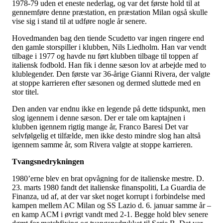
1978-79 uden et eneste nederlag, og var det første hold til at
gennemføre denne præstation, en præstation Milan også skulle
vise sig i stand til at udføre nogle år senere.
Hovedmanden bag den tiende Scudetto var ingen ringere end
den gamle storspiller i klubben, Nils Liedholm. Han var vendt
tilbage i 1977 og havde nu ført klubben tilbage til toppen af
italiensk fodbold. Han fik i denne sæson lov at arbejde med to
klublegender. Den første var 36-årige Gianni Rivera, der valgte
at stoppe karrieren efter sæsonen og dermed sluttede med en
stor titel.
Den anden var endnu ikke en legende på dette tidspunkt, men
slog igennem i denne sæson. Der er tale om kaptajnen i
klubben igennem rigtig mange år, Franco Baresi Det var
selvfølgelig et tilfælde, men ikke desto mindre slog han altså
igennem samme år, som Rivera valgte at stoppe karrieren.
Tvangsnedrykningen
1980’erne blev en brat opvågning for de italienske mestre. D.
23. marts 1980 fandt det italienske finanspoliti, La Guardia de
Finanza, ud af, at der var sket noget korrupt i forbindelse med
kampen mellem AC Milan og SS Lazio d. 6. januar samme år –
en kamp ACM i øvrigt vandt med 2-1. Begge hold blev senere