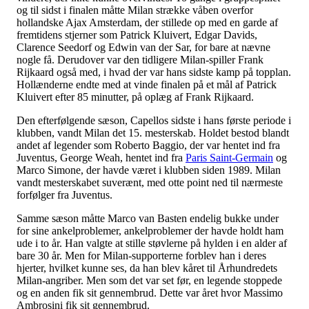
og til sidst i finalen måtte Milan strække våben overfor
hollandske Ajax Amsterdam, der stillede op med en garde af
fremtidens stjerner som Patrick Kluivert, Edgar Davids,
Clarence Seedorf og Edwin van der Sar, for bare at nævne
nogle få. Derudover var den tidligere Milan-spiller Frank
Rijkaard også med, i hvad der var hans sidste kamp på topplan.
Hollænderne endte med at vinde finalen på et mål af Patrick
Kluivert efter 85 minutter, på oplæg af Frank Rijkaard.
Den efterfølgende sæson, Capellos sidste i hans første periode i
klubben, vandt Milan det 15. mesterskab. Holdet bestod blandt
andet af legender som Roberto Baggio, der var hentet ind fra
Juventus, George Weah, hentet ind fra
Paris Saint-Germain
og
Marco Simone, der havde været i klubben siden 1989. Milan
vandt mesterskabet suverænt, med otte point ned til nærmeste
forfølger fra Juventus.
Samme sæson måtte Marco van Basten endelig bukke under
for sine ankelproblemer, ankelproblemer der havde holdt ham
ude i to år. Han valgte at stille støvlerne på hylden i en alder af
bare 30 år. Men for Milan-supporterne forblev han i deres
hjerter, hvilket kunne ses, da han blev kåret til Århundredets
Milan-angriber. Men som det var set før, en legende stoppede
og en anden fik sit gennembrud. Dette var året hvor Massimo
Ambrosini fik sit gennembrud.