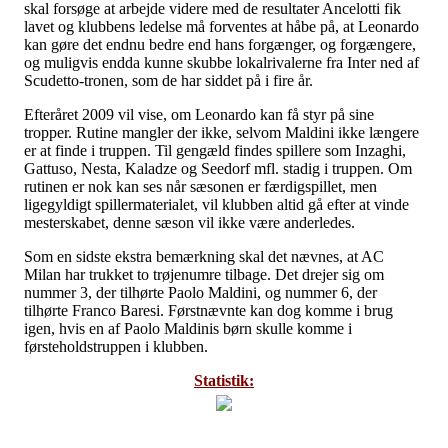
skal forsøge at arbejde videre med de resultater Ancelotti fik
lavet og klubbens ledelse må forventes at håbe på, at Leonardo
kan gøre det endnu bedre end hans forgænger, og forgængere,
og muligvis endda kunne skubbe lokalrivalerne fra Inter ned af
Scudetto-tronen, som de har siddet på i fire år.
Efteråret 2009 vil vise, om Leonardo kan få styr på sine
tropper. Rutine mangler der ikke, selvom Maldini ikke længere
er at finde i truppen. Til gengæld findes spillere som Inzaghi,
Gattuso, Nesta, Kaladze og Seedorf mfl. stadig i truppen. Om
rutinen er nok kan ses når sæsonen er færdigspillet, men
ligegyldigt spillermaterialet, vil klubben altid gå efter at vinde
mesterskabet, denne sæson vil ikke være anderledes.
Som en sidste ekstra bemærkning skal det nævnes, at AC
Milan har trukket to trøjenumre tilbage. Det drejer sig om
nummer 3, der tilhørte Paolo Maldini, og nummer 6, der
tilhørte Franco Baresi. Førstnævnte kan dog komme i brug
igen, hvis en af Paolo Maldinis børn skulle komme i
førsteholdstruppen i klubben.
Statistik: