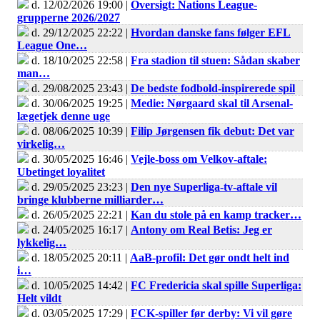
d. 12/02/2026 19:00 |
Oversigt: Nations League-
grupperne 2026/2027
d. 29/12/2025 22:22 |
Hvordan danske fans følger EFL
League One…
d. 18/10/2025 22:58 |
Fra stadion til stuen: Sådan skaber
man…
d. 29/08/2025 23:43 |
De bedste fodbold-inspirerede spil
d. 30/06/2025 19:25 |
Medie: Nørgaard skal til Arsenal-
lægetjek denne uge
d. 08/06/2025 10:39 |
Filip Jørgensen fik debut: Det var
virkelig…
d. 30/05/2025 16:46 |
Vejle-boss om Velkov-aftale:
Ubetinget loyalitet
d. 29/05/2025 23:23 |
Den nye Superliga-tv-aftale vil
bringe klubberne milliarder…
d. 26/05/2025 22:21 |
Kan du stole på en kamp tracker…
d. 24/05/2025 16:17 |
Antony om Real Betis: Jeg er
lykkelig…
d. 18/05/2025 20:11 |
AaB-profil: Det gør ondt helt ind
i…
d. 10/05/2025 14:42 |
FC Fredericia skal spille Superliga:
Helt vildt
d. 03/05/2025 17:29 |
FCK-spiller før derby: Vi vil gøre