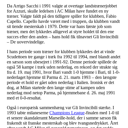
Da Arrigo Sacchi i 1991 valgte at overtage landstrænerjobbet
for Azzuri, skulle ledelsen i AC Milan have fundet en ny
træner. Valgte faldt på den tidligere spiller for klubben, Fabio
Capello. Capello havde været med i truppen, da klubben vandt
sit tiende mesterskab i 1979. Dette var hans første job som
træner, men det lykkedes alligevel at styre holdet til den ene
succes efter den anden – hans hold fik tilnavnet Gli Invincibili
– De uovervindelige.
I hans periode som træner for klubben lykkedes det at vinde
Scudettoen tre gange i træk fra 1992 til 1994, med blandt andet
en sæson som ubesejret i 1991-92. Denne periode spillede de
også 58 kampe i træk uden nederlag, en rekord der strakte sig
fra d. 19. maj 1991, hvor Bari vandt 1-0 hjemme i Bari, til 1-0-
nederlaget hjemme til Parma d. 21. marts 1993 – den længste
periode et hold er gået uden nederlag i Italien. Ironisk er det
dog, at Milan startede den lange stime af kampen uden
nederlag mod netop Parma, på hjemmebane d. 26. maj 1991
med et 0-0-resultat.
Også i europæisk sammenhæng var Gli Invincibili stærke. I
1993 tabte milaneserne
Champions League
-finalen med 1-0 til
et senere skandaleramt Marseille-hold, der i samme sæson fik
frakendt sit franske mesterskab og blev tvangsnedrykket. Året