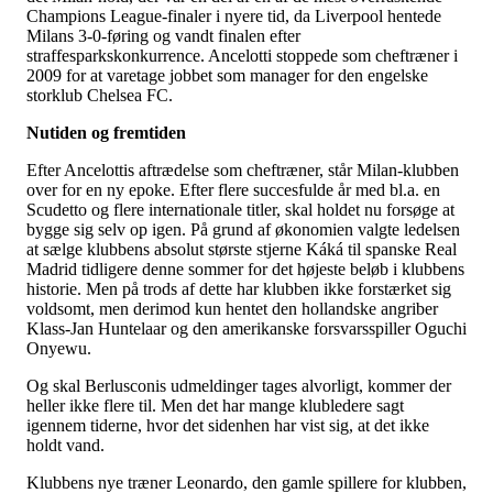
Champions League-finaler i nyere tid, da Liverpool hentede
Milans 3-0-føring og vandt finalen efter
straffesparkskonkurrence. Ancelotti stoppede som cheftræner i
2009 for at varetage jobbet som manager for den engelske
storklub Chelsea FC.
Nutiden og fremtiden
Efter Ancelottis aftrædelse som cheftræner, står Milan-klubben
over for en ny epoke. Efter flere succesfulde år med bl.a. en
Scudetto og flere internationale titler, skal holdet nu forsøge at
bygge sig selv op igen. På grund af økonomien valgte ledelsen
at sælge klubbens absolut største stjerne Káká til spanske Real
Madrid tidligere denne sommer for det højeste beløb i klubbens
historie. Men på trods af dette har klubben ikke forstærket sig
voldsomt, men derimod kun hentet den hollandske angriber
Klass-Jan Huntelaar og den amerikanske forsvarsspiller Oguchi
Onyewu.
Og skal Berlusconis udmeldinger tages alvorligt, kommer der
heller ikke flere til. Men det har mange klubledere sagt
igennem tiderne, hvor det sidenhen har vist sig, at det ikke
holdt vand.
Klubbens nye træner Leonardo, den gamle spillere for klubben,