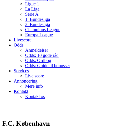
Ligue 1
La Liga
Serie A
1. Bundesliga
2. Bundesliga
Champions League
Europa League
Livescore
Odds
Anmeldelser
Odds: 10 gode råd
Odds: Ordbog
Odds: Guide til bonusser
Services
Live score
Annoncering
Mere info
Kontakt
Kontakt os
F.C. København