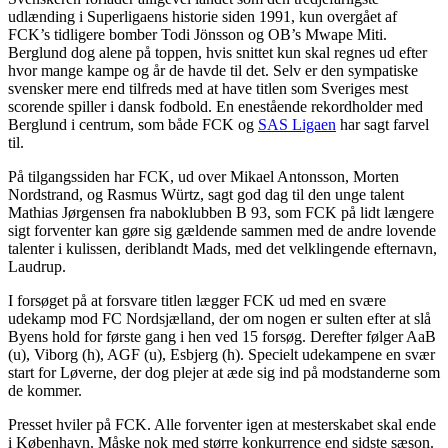
udlænding i Superligaens historie siden 1991, kun overgået af
FCK’s tidligere bomber Todi Jönsson og OB’s Mwape Miti.
Berglund dog alene på toppen, hvis snittet kun skal regnes ud efter
hvor mange kampe og år de havde til det. Selv er den sympatiske
svensker mere end tilfreds med at have titlen som Sveriges mest
scorende spiller i dansk fodbold. En enestående rekordholder med
Berglund i centrum, som både FCK og
SAS Ligaen
har sagt farvel
til.
På tilgangssiden har FCK, ud over Mikael Antonsson, Morten
Nordstrand, og Rasmus Würtz, sagt god dag til den unge talent
Mathias Jørgensen fra naboklubben B 93, som FCK på lidt længere
sigt forventer kan gøre sig gældende sammen med de andre lovende
talenter i kulissen, deriblandt Mads, med det velklingende efternavn,
Laudrup.
I forsøget på at forsvare titlen lægger FCK ud med en svære
udekamp mod FC Nordsjælland, der om nogen er sulten efter at slå
Byens hold for første gang i hen ved 15 forsøg. Derefter følger AaB
(u), Viborg (h), AGF (u), Esbjerg (h). Specielt udekampene en svær
start for Løverne, der dog plejer at æde sig ind på modstanderne som
de kommer.
Presset hviler på FCK. Alle forventer igen at mesterskabet skal ende
i København. Måske nok med større konkurrence end sidste sæson.