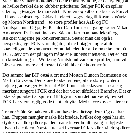
Sidestiller vi bare indkøbene i dette transfervindue, er det tydeligt at
se hvilke forskel de to klubber prioriterer. Sælger FCK en spiller
eller to, støvsuger de markedet i Norden og køber de bedste. Farvel
til Lars Jacobsen og Tobias Linderoth – god dag til Rasmus Wurtz
og Morten Nordstrand – to store profiler hos AaB og FC
Nordsjælland. Og ja, FCK lader Dan Tomassen gå og køber Mikael
Antonsson fra Panathinaikos. Sådan viser man handlekraft og
stækker vingerne på konkurrenterne. Sætter man det også i
perspektiv, gør FCK samtidig det, at de fratager nogle af de
bagvedliggende konkurrenter muligheden for at komme tættere på
FCK, selv om det på ingen måde er klubbens intension. Det er blot
en konstatering, da Wurtz og Nordstrand var store profiler, som vil
blive savnet mere end meget i de klubber de kommer fra.
Det samme har BIF også gjort med Morten Duncan Rasmussen og
Martin Ericsson. Den store forskel er bare, at de store profiler i
højere grad vælger FCK end BIF. Landsholdsklassen har sat sig
mærkant tungere i FCK end det har været tilfældet i Brøndby. Det er
ikke så populært at spille i BIF lige nu som det har været, hvilket
FCK har været rigtig gode til at udnytte. Med succes avler interesse.
Træner Ståle Solbakken vil kun have kvalitetsspillere. Og det har
han. Truppen mangler måske lidt bredde, hvilket dog også har sin
styrke, da alle spillere på den måde bliver holdt i gang på højeste
niveau hele tiden. Næsten uanset hvornår FCK spiller, vil de spillere