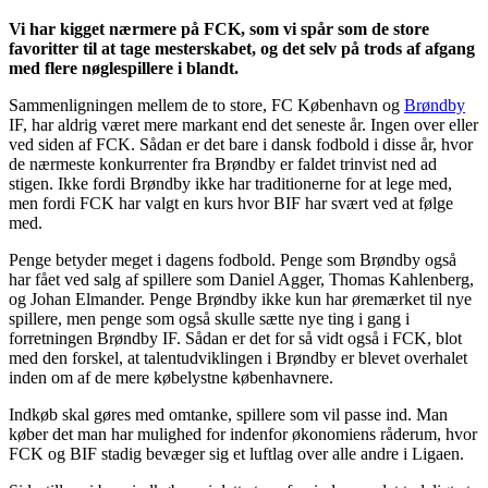
Vi har kigget nærmere på FCK, som vi spår som de store
favoritter til at tage mesterskabet, og det selv på trods af afgang
med flere nøglespillere i blandt.
Sammenligningen mellem de to store, FC København og
Brøndby
IF, har aldrig været mere markant end det seneste år. Ingen over eller
ved siden af FCK. Sådan er det bare i dansk fodbold i disse år, hvor
de nærmeste konkurrenter fra Brøndby er faldet trinvist ned ad
stigen. Ikke fordi Brøndby ikke har traditionerne for at lege med,
men fordi FCK har valgt en kurs hvor BIF har svært ved at følge
med.
Penge betyder meget i dagens fodbold. Penge som Brøndby også
har fået ved salg af spillere som Daniel Agger, Thomas Kahlenberg,
og Johan Elmander. Penge Brøndby ikke kun har øremærket til nye
spillere, men penge som også skulle sætte nye ting i gang i
forretningen Brøndby IF. Sådan er det for så vidt også i FCK, blot
med den forskel, at talentudviklingen i Brøndby er blevet overhalet
inden om af de mere købelystne københavnere.
Indkøb skal gøres med omtanke, spillere som vil passe ind. Man
køber det man har mulighed for indenfor økonomiens råderum, hvor
FCK og BIF stadig bevæger sig et luftlag over alle andre i Ligaen.