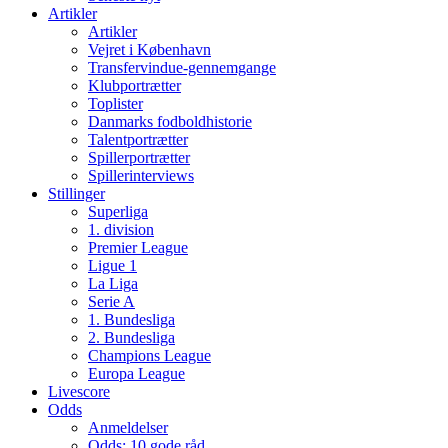
Artikler
Artikler
Vejret i København
Transfervindue-gennemgange
Klubportrætter
Toplister
Danmarks fodboldhistorie
Talentportrætter
Spillerportrætter
Spillerinterviews
Stillinger
Superliga
1. division
Premier League
Ligue 1
La Liga
Serie A
1. Bundesliga
2. Bundesliga
Champions League
Europa League
Livescore
Odds
Anmeldelser
Odds: 10 gode råd