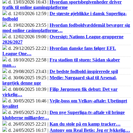
d. 13/03/2026 16:43 |
Hvordan sportsbegivenheder driver
trafik til online gamingplatforme
d. 12/03/2026 12:59 |
De største øjeblikke i dansk Superliga-
fodbold
d. 19/02/2026 23:55 |
Hvordan fodboldvæddemål bevæger sig
mod online casinoplatforme…
d. 12/02/2026 19:00 |
Oversigt: Nations League-grupperne
2026/2027
d. 29/12/2025 22:22 |
Hvordan danske fans følger EFL
League One…
d. 18/10/2025 22:58 |
Fra stadion til stuen: Sådan skaber
man…
d. 29/08/2025 23:43 |
De bedste fodbold-inspirerede spil
d. 30/06/2025 19:25 |
Medie: Nørgaard skal til Arsenal-
lægetjek denne uge
d. 08/06/2025 10:39 |
Filip Jørgensen fik debut: Det var
virkelig…
d. 30/05/2025 16:46 |
Vejle-boss om Velkov-aftale: Ubetinget
loyalitet
d. 29/05/2025 23:23 |
Den nye Superliga-tv-aftale vil bringe
klubberne milliarder…
d. 26/05/2025 22:21 |
Kan du stole på en kamp tracker…
d. 24/05/2025 16:17 |
Antony om Real Betis: Jeg er lykkelig…