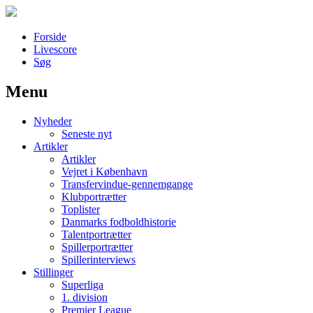
Forside
Livescore
Søg
Menu
Наши партнеры
Nyheder
лучшие займы
Seneste nyt
Artikler
Artikler
Vejret i København
Transfervindue-gennemgange
Klubportrætter
Toplister
Danmarks fodboldhistorie
Talentportrætter
Spillerportrætter
Spillerinterviews
Stillinger
Superliga
1. division
Premier League