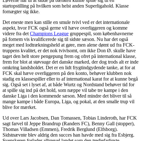
Løverne har til at sidde på bænken kunne spille sig til en
startopstilling på hvilken som helst anden Superligahold. Klasse
fornægter sig ikke.
Det eneste men kan stille en smule tvivl ved er det internationale
aspekt, hvor FCK også gerne vil hæve overliggeren og komme
videre fra det
Champions League
gruppespil, som københavnerne
på fornem vis kvalificerede sig til sidste sæson. Nu har det også
meget med lodtrækningsheld at gøre, men alene dømt ud fra FCK-
truppens kvalitet, er det nok tvivlsomt, om ikke Don Ø. skulle have
taget den helt store pengepung frem og ofret på international klasse,
frem for blot at støvsuge det danske marked, der dog trods alt er inde
omkring landsholdet. Det er en lidt frygtindgydende tanke, at for at
FCK skal hæve overliggeren på den konto, behøver klubben nok
stadig en klassespiller eller to af international karat for at kunne begå
sig. Også set i lyset af, at både Wurtz og Nordstand behøver tid for
at spille sig ind på det hold, som næppe vil tabe tre kampe i den
danske Liga i den kommende sæson. Med mindre det bliver til så
mange kampe i både Europa, Liga, og pokal, at den smalle trup vil
blive for mærket.
Ud over Lars Jacobsen, Dan Tomassen, Tobias Linderoth, har FCK
sagt farvel til Jeppe Brandrup (Randers FC), Benny Gall (stopper),
Thomas Villadsen (Emmen), Fredrik Berglund (Elfsborg).
Sidstnævnte blev aldrig den succes han havde med sig fra Esbjerg.
Svenskeren forlader alligevel landet som den tredjefarligste