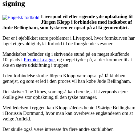
signing
Liverpool vil efter sigende yde opbakning til
Jürgen Klopp i forbindelse med indkøbet af
Jude Bellingham, som tyskeren er opsat på at få gennemført.
Der er i øjeblikket store problemer i Liverpool, hvor formkurven har
taget et gevaldigt dyk i forhold til de foregående sæsoner.
Mandskabet befinder sig i skrivende stund på en meget skuffende
10. plads i
Premier League
, og meget tyder på, at der kommer til at
ske en større udskiftning i truppen.
I den forbindelse skulle Jürgen Klopp være opsat på få klubben
genrejst, og som et led i den proces vil han købe Jude Bellingham.
Det skriver The Times, som også kan berette, at Liverpools ejere
skulle give stor opbakning til den tyske manager.
Med ledelsen i ryggen kan Klopp således hente 19-årige Bellingham
i Borussia Dortmund, hvor man kan overbevise englænderen om at
vælge Anfield.
Der skulle også være interesse fra flere andre storklubber.