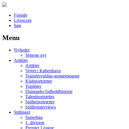
Forside
Livescore
Søg
Menu
Наши партнеры
Nyheder
лучшие займы
Seneste nyt
Artikler
Artikler
Vejret i København
Transfervindue-gennemgange
Klubportrætter
Toplister
Danmarks fodboldhistorie
Talentportrætter
Spillerportrætter
Spillerinterviews
Stillinger
Superliga
1. division
Premier League