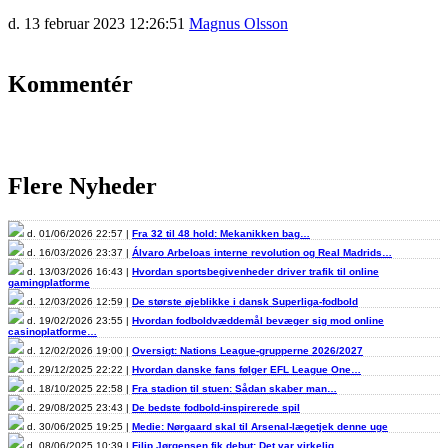
d. 13 februar 2023 12:26:51
Magnus Olsson
Kommentér
Flere Nyheder
d. 01/06/2026 22:57 |
Fra 32 til 48 hold: Mekanikken bag…
d. 16/03/2026 23:37 |
Álvaro Arbeloas interne revolution og Real Madrids…
d. 13/03/2026 16:43 |
Hvordan sportsbegivenheder driver trafik til online
gamingplatforme
d. 12/03/2026 12:59 |
De største øjeblikke i dansk Superliga-fodbold
d. 19/02/2026 23:55 |
Hvordan fodboldvæddemål bevæger sig mod online
casinoplatforme…
d. 12/02/2026 19:00 |
Oversigt: Nations League-grupperne 2026/2027
d. 29/12/2025 22:22 |
Hvordan danske fans følger EFL League One…
d. 18/10/2025 22:58 |
Fra stadion til stuen: Sådan skaber man…
d. 29/08/2025 23:43 |
De bedste fodbold-inspirerede spil
d. 30/06/2025 19:25 |
Medie: Nørgaard skal til Arsenal-lægetjek denne uge
d. 08/06/2025 10:39 |
Filip Jørgensen fik debut: Det var virkelig…