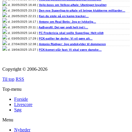
d. 30/05/2025 16:46 |
Vejle-boss om Velkov-aftale: Ubetinget loyalitet
d. 29/05/2025 23:23 |
Den nye Superliga-tv-aftale vil bringe klubberne milliarder…
d. 26/05/2025 22:21 |
Kan du stole på en kamp tracker…
d. 24/05/2025 16:17 |
Antony om Real Betis: Jeg er lykkelig…
d. 18/05/2025 20:11 |
AaB-profil: Det gør ondt helt ind i…
d. 10/05/2025 14:42 |
FC Fredericia skal spille Superliga: Helt vildt
d. 03/05/2025 17:29 |
FCK-spiller før derby: Vi vil gøre alt…
d. 27/04/2025 12:38 |
Antonio Rüdiger: Jeg undskylder til dommeren
d. 19/04/2025 15:27 |
FCK-komet slår fast: Vi skal være danske…
Copyright © 2006-2026
Til top
RSS
Top-menu
Forside
Livescore
Søg
Menu
Nyheder