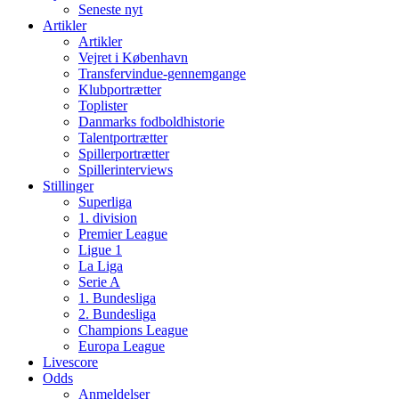
Seneste nyt
Artikler
Artikler
Vejret i København
Transfervindue-gennemgange
Klubportrætter
Toplister
Danmarks fodboldhistorie
Talentportrætter
Spillerportrætter
Spillerinterviews
Stillinger
Superliga
1. division
Premier League
Ligue 1
La Liga
Serie A
1. Bundesliga
2. Bundesliga
Champions League
Europa League
Livescore
Odds
Anmeldelser