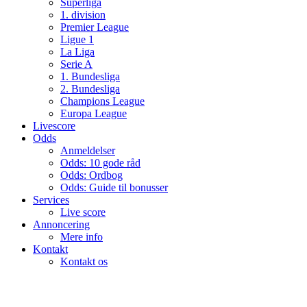
Superliga
1. division
Premier League
Ligue 1
La Liga
Serie A
1. Bundesliga
2. Bundesliga
Champions League
Europa League
Livescore
Odds
Anmeldelser
Odds: 10 gode råd
Odds: Ordbog
Odds: Guide til bonusser
Services
Live score
Annoncering
Mere info
Kontakt
Kontakt os