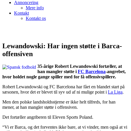
Annoncering
Mere info
Kontakt
Kontakt os
Lewandowski: Har ingen støtte i Barca-
offensiven
35-årige Robert Lewandowski fortæller, at
han mangler støtte i
FC Barcelona
-angrebet,
hvor holdet nogle gange spiller med for få offensivspillere.
Robert Lewandowski og FC Barcelona har fået en blandet start på
sæsonen, hvor det er blevet til syv ud af ni mulige point i
La Liga
.
Men den polske landsholdsstjerne er ikke helt tilfreds, for han
mener, at han mangler støtte i offensiven.
Det fortæller angriberen til Eleven Sports Poland.
“Vi er Barca, og det forventes ikke bare, at vi vinder, men også at vi