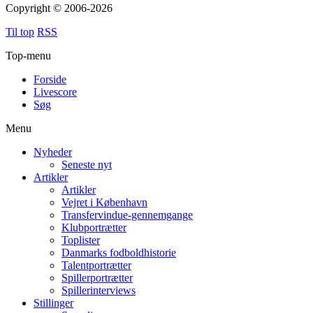
Copyright © 2006-2026
Til top
RSS
Top-menu
Forside
Livescore
Søg
Menu
Nyheder
Seneste nyt
Artikler
Artikler
Vejret i København
Transfervindue-gennemgange
Klubportrætter
Toplister
Danmarks fodboldhistorie
Talentportrætter
Spillerportrætter
Spillerinterviews
Stillinger