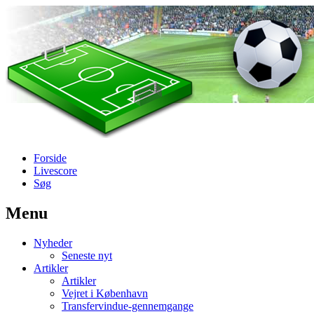
Forside
Livescore
Søg
Menu
Наши партнеры
Nyheder
лучшие займы
Seneste nyt
Artikler
Artikler
Vejret i København
Transfervindue-gennemgange