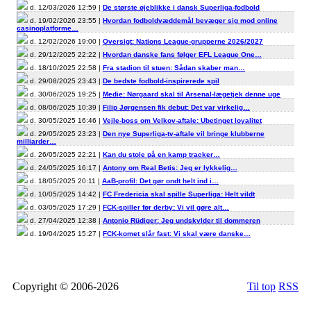
d. 12/03/2026 12:59 |
De største øjeblikke i dansk Superliga-fodbold
d. 19/02/2026 23:55 |
Hvordan fodboldvæddemål bevæger sig mod online
casinoplatforme…
d. 12/02/2026 19:00 |
Oversigt: Nations League-grupperne 2026/2027
d. 29/12/2025 22:22 |
Hvordan danske fans følger EFL League One…
d. 18/10/2025 22:58 |
Fra stadion til stuen: Sådan skaber man…
d. 29/08/2025 23:43 |
De bedste fodbold-inspirerede spil
d. 30/06/2025 19:25 |
Medie: Nørgaard skal til Arsenal-lægetjek denne uge
d. 08/06/2025 10:39 |
Filip Jørgensen fik debut: Det var virkelig…
d. 30/05/2025 16:46 |
Vejle-boss om Velkov-aftale: Ubetinget loyalitet
d. 29/05/2025 23:23 |
Den nye Superliga-tv-aftale vil bringe klubberne
milliarder…
d. 26/05/2025 22:21 |
Kan du stole på en kamp tracker…
d. 24/05/2025 16:17 |
Antony om Real Betis: Jeg er lykkelig…
d. 18/05/2025 20:11 |
AaB-profil: Det gør ondt helt ind i…
d. 10/05/2025 14:42 |
FC Fredericia skal spille Superliga: Helt vildt
d. 03/05/2025 17:29 |
FCK-spiller før derby: Vi vil gøre alt…
d. 27/04/2025 12:38 |
Antonio Rüdiger: Jeg undskylder til dommeren
d. 19/04/2025 15:27 |
FCK-komet slår fast: Vi skal være danske…
Copyright © 2006-2026
Til top
RSS