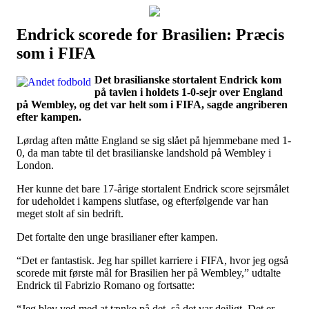
Endrick scorede for Brasilien: Præcis
Наши партнеры
som i FIFA
лучшие займы
Det brasilianske stortalent Endrick kom
på tavlen i holdets 1-0-sejr over England
på Wembley, og det var helt som i FIFA, sagde angriberen
efter kampen.
Lørdag aften måtte England se sig slået på hjemmebane med 1-
0, da man tabte til det brasilianske landshold på Wembley i
London.
Her kunne det bare 17-årige stortalent Endrick score sejrsmålet
for udeholdet i kampens slutfase, og efterfølgende var han
meget stolt af sin bedrift.
Det fortalte den unge brasilianer efter kampen.
“Det er fantastisk. Jeg har spillet karriere i FIFA, hvor jeg også
scorede mit første mål for Brasilien her på Wembley,” udtalte
Endrick til Fabrizio Romano og fortsatte:
“Jeg blev ved med at tænke på det, så det var dejligt. Det er