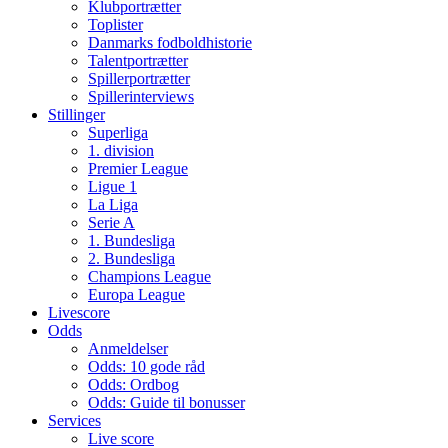
Klubportrætter
Toplister
Danmarks fodboldhistorie
Talentportrætter
Spillerportrætter
Spillerinterviews
Stillinger
Superliga
1. division
Premier League
Ligue 1
La Liga
Serie A
1. Bundesliga
2. Bundesliga
Champions League
Europa League
Livescore
Odds
Anmeldelser
Odds: 10 gode råd
Odds: Ordbog
Odds: Guide til bonusser
Services
Live score