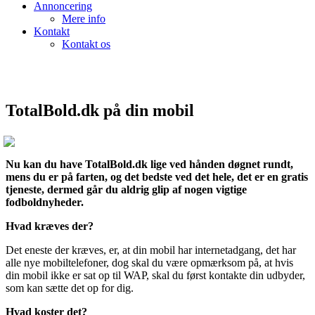
Annoncering
Mere info
Kontakt
Kontakt os
TotalBold.dk på din mobil
Nu kan du have TotalBold.dk lige ved hånden døgnet rundt,
mens du er på farten, og det bedste ved det hele, det er en gratis
tjeneste, dermed går du aldrig glip af nogen vigtige
fodboldnyheder.
Hvad kræves der?
Det eneste der kræves, er, at din mobil har internetadgang, det har
alle nye mobiltelefoner, dog skal du være opmærksom på, at hvis
din mobil ikke er sat op til WAP, skal du først kontakte din udbyder,
som kan sætte det op for dig.
Hvad koster det?