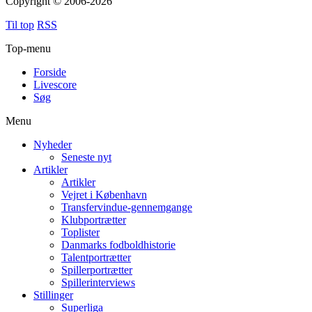
Copyright © 2006-2026
Til top
RSS
Top-menu
Forside
Livescore
Søg
Menu
Nyheder
Seneste nyt
Artikler
Artikler
Vejret i København
Transfervindue-gennemgange
Klubportrætter
Toplister
Danmarks fodboldhistorie
Talentportrætter
Spillerportrætter
Spillerinterviews
Stillinger
Superliga