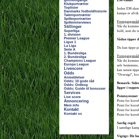
gennemgange
EM-vinder
Klubportrætter
Toplister
Inden EM-slutr
Danmarks fodboldhistorie
kampe er afvikl
Talentportrætter
Spillerportrætter
Fremgangsmåd
Spillerinterviews
Stillinger
Når du kommer 
Superliga
hold, som du r
1. division
Premier League
Sådan tipper 
Ligue 1
La Liga
Du kan tippe 
Serie A
1. Bundesliga
Fremgangsmåd
2. Bundesliga
Champions League
Når du kommer 
Europa League
selv bestemme, 
Livescore
kan senest tipp
Odds
”Oversigt”, hvo
Anmeldelser
Odds: 10 gode råd
Bemærk: Sidens
Odds: Ordbog
ligger i toppen
Odds: Guide til bonusser
Services
Pointsystemet
Live score
Annoncering
Point for korrek
Mere info
Point for korre
Kontakt
Point for korre
Kontakt os
Point for korr
Særlig regel:
I samtlige kampe
Vigtigt: Dit b