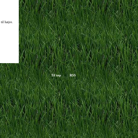
til højre.
Til top
RSS