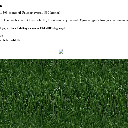
n:
å 500 kroner til Unisport (værdi: 500 kroner)
al have en bruger på TotalBold.dk, for at kunne spille med. Opret en gratis bruger ude i menuen 
 på, at du vil deltage i vores EM 2008-tippespil.
sen
å TotalBold.dk