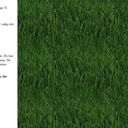
ige 31
 vælge det
at. Du kan
gang. Du
nktet
m, der