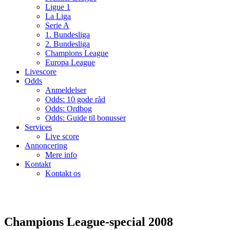
Ligue 1
La Liga
Serie A
1. Bundesliga
2. Bundesliga
Champions League
Europa League
Livescore
Odds
Anmeldelser
Odds: 10 gode råd
Odds: Ordbog
Odds: Guide til bonusser
Services
Live score
Annoncering
Mere info
Kontakt
Kontakt os
Champions League-special 2008