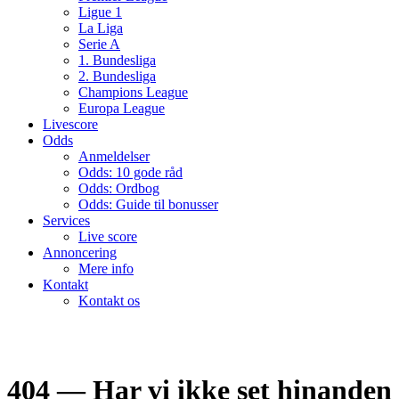
Ligue 1
La Liga
Serie A
1. Bundesliga
2. Bundesliga
Champions League
Europa League
Livescore
Odds
Anmeldelser
Odds: 10 gode råd
Odds: Ordbog
Odds: Guide til bonusser
Services
Live score
Annoncering
Mere info
Kontakt
Kontakt os
404 — Har vi ikke set hinanden