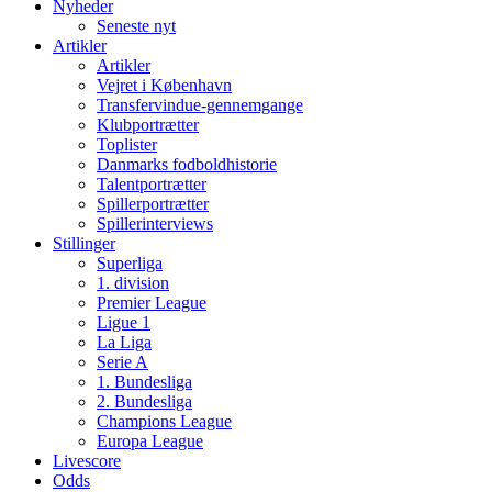
Nyheder
Seneste nyt
Artikler
Artikler
Vejret i København
Transfervindue-gennemgange
Klubportrætter
Toplister
Danmarks fodboldhistorie
Talentportrætter
Spillerportrætter
Spillerinterviews
Stillinger
Superliga
1. division
Premier League
Ligue 1
La Liga
Serie A
1. Bundesliga
2. Bundesliga
Champions League
Europa League
Livescore
Odds